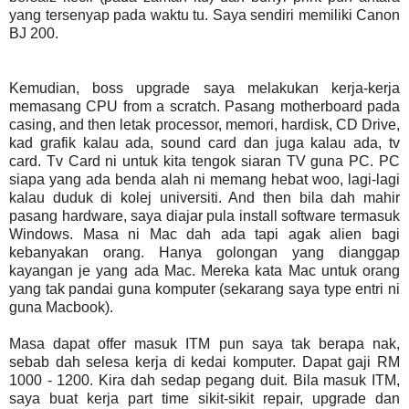
yang tersenyap pada waktu tu. Saya sendiri memiliki Canon
BJ 200.
Kemudian, boss upgrade saya melakukan kerja-kerja
memasang CPU from a scratch. Pasang motherboard pada
casing, and then letak processor, memori, hardisk, CD Drive,
kad grafik kalau ada, sound card dan juga kalau ada, tv
card. Tv Card ni untuk kita tengok siaran TV guna PC. PC
siapa yang ada benda alah ni memang hebat woo, lagi-lagi
kalau duduk di kolej universiti. And then bila dah mahir
pasang hardware, saya diajar pula install software termasuk
Windows. Masa ni Mac dah ada tapi agak alien bagi
kebanyakan orang. Hanya golongan yang dianggap
kayangan je yang ada Mac. Mereka kata Mac untuk orang
yang tak pandai guna komputer (sekarang saya type entri ni
guna Macbook).
Masa dapat offer masuk ITM pun saya tak berapa nak,
sebab dah selesa kerja di kedai komputer. Dapat gaji RM
1000 - 1200. Kira dah sedap pegang duit. Bila masuk ITM,
saya buat kerja part time sikit-sikit repair, upgrade dan