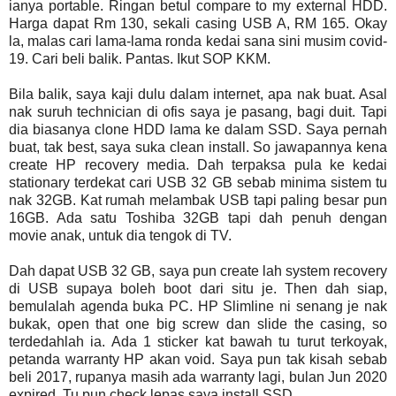
ianya portable. Ringan betul compare to my external HDD.
Harga dapat Rm 130, sekali casing USB A, RM 165. Okay
la, malas cari lama-lama ronda kedai sana sini musim covid-
19. Cari beli balik. Pantas. Ikut SOP KKM.
Bila balik, saya kaji dulu dalam internet, apa nak buat. Asal
nak suruh technician di ofis saya je pasang, bagi duit. Tapi
dia biasanya clone HDD lama ke dalam SSD. Saya pernah
buat, tak best, saya suka clean install. So jawapannya kena
create HP recovery media. Dah terpaksa pula ke kedai
stationary terdekat cari USB 32 GB sebab minima sistem tu
nak 32GB. Kat rumah melambak USB tapi paling besar pun
16GB. Ada satu Toshiba 32GB tapi dah penuh dengan
movie anak, untuk dia tengok di TV.
Dah dapat USB 32 GB, saya pun create lah system recovery
di USB supaya boleh boot dari situ je. Then dah siap,
bemulalah agenda buka PC. HP Slimline ni senang je nak
bukak, open that one big screw dan slide the casing, so
terdedahlah ia. Ada 1 sticker kat bawah tu turut terkoyak,
petanda warranty HP akan void. Saya pun tak kisah sebab
beli 2017, rupanya masih ada warranty lagi, bulan Jun 2020
expired. Tu pun check lepas saya install SSD.