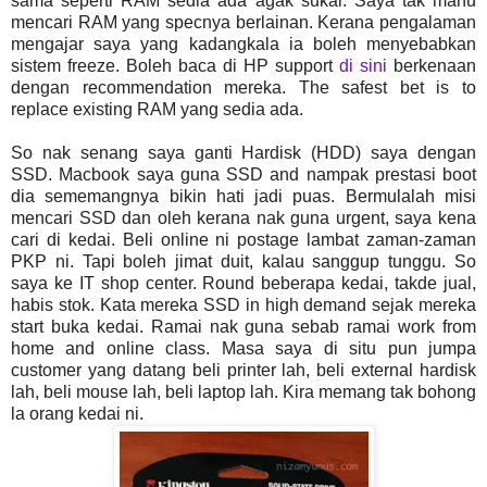
sama seperti RAM sedia ada agak sukar. Saya tak mahu
mencari RAM yang specnya berlainan. Kerana pengalaman
mengajar saya yang kadangkala ia boleh menyebabkan
sistem freeze. Boleh baca di HP support
di sini
berkenaan
dengan recommendation mereka. The safest bet is to
replace existing RAM yang sedia ada.
So nak senang saya ganti Hardisk (HDD) saya dengan
SSD. Macbook saya guna SSD and nampak prestasi boot
dia sememangnya bikin hati jadi puas. Bermulalah misi
mencari SSD dan oleh kerana nak guna urgent, saya kena
cari di kedai. Beli online ni postage lambat zaman-zaman
PKP ni. Tapi boleh jimat duit, kalau sanggup tunggu. So
saya ke IT shop center. Round beberapa kedai, takde jual,
habis stok. Kata mereka SSD in high demand sejak mereka
start buka kedai. Ramai nak guna sebab ramai work from
home and online class. Masa saya di situ pun jumpa
customer yang datang beli printer lah, beli external hardisk
lah, beli mouse lah, beli laptop lah. Kira memang tak bohong
la orang kedai ni.