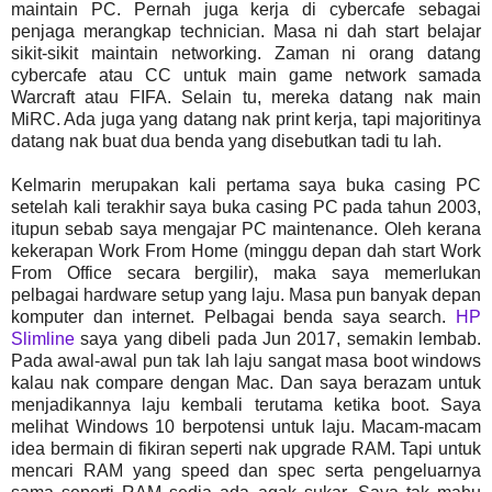
maintain PC. Pernah juga kerja di cybercafe sebagai
penjaga merangkap technician. Masa ni dah start belajar
sikit-sikit maintain networking. Zaman ni orang datang
cybercafe atau CC untuk main game network samada
Warcraft atau FIFA. Selain tu, mereka datang nak main
MiRC. Ada juga yang datang nak print kerja, tapi majoritinya
datang nak buat dua benda yang disebutkan tadi tu lah.
Kelmarin merupakan kali pertama saya buka casing PC
setelah kali terakhir saya buka casing PC pada tahun 2003,
itupun sebab saya mengajar PC maintenance. Oleh kerana
kekerapan Work From Home (minggu depan dah start Work
From Office secara bergilir), maka saya memerlukan
pelbagai hardware setup yang laju. Masa pun banyak depan
komputer dan internet. Pelbagai benda saya search.
HP
Slimline
saya yang dibeli pada Jun 2017, semakin lembab.
Pada awal-awal pun tak lah laju sangat masa boot windows
kalau nak compare dengan Mac. Dan saya berazam untuk
menjadikannya laju kembali terutama ketika boot. Saya
melihat Windows 10 berpotensi untuk laju. Macam-macam
idea bermain di fikiran seperti nak upgrade RAM. Tapi untuk
mencari RAM yang speed dan spec serta pengeluarnya