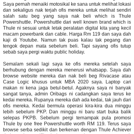
Saya pernah menaiki motosikal ke sana untuk melihat lokasi
dan sekaligus nak terjah ofis mereka untuk melihat sendiri
salah satu beg yang saya nak beli which is Thule
Powershuttle. Powershuttle dari well known brand which is
Thule ni sesuai untuk letak peralatan digital kita yang kecil
macam powerbank dan cable. Harga Rm 119 dan saya dah
kaji di Youtube. Namun tak puas kalau tak pegang dan
tengok depan mata sebelum beli. Tapi sayang ofis tutup
sebab saya pergi waktu public holiday.
Semalam sekali lagi saya ke ofis mereka setelah saya
berhubung dengan mereka menerusi whatsapp. Saya dah
browse website mereka dan nak beli beg Rivacase atau
Case Logic khusus untuk MBA 2020 saya. Laptop cari
makan ni kena jaga betul-betul. Agaknya saya ni banyak
sangat tanya, admin Oribags ni cadangkan saya terus ke
kedai mereka. Rupanya mereka dah ada kedai, tak jauh dari
ofis mereka. Kedai bermula operasi kira-kira dua minggu
lebih sebelum PKP. Dan minggu ni baru start buka balik
selepas PKPB. Sebelum pergi ternampak pula promosi
Thule by one free Powershuttle worth RM 119. Terus saya
browse serba sedikit dan berkenan dengan Thule Achiever