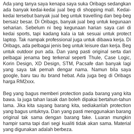
Ada yang tanya saya kenapa saya suka Oribags sedangkan
ada banyak kedai-kedai jual beg di shopping mall. Kedai-
kedai tersebut banyak jual beg untuk travelling dan beg-beg
bersaiz besar. Di Oribags, banyak jual beg untuk kegunaan
seharian. Sebelum ni beg kegunaan harian saya cari di
kedai sports, tapi kadang kala ia tak sesuai untuk protect
laptop. Tak nampak professional juga untuk dibawa kerja. Di
Oribags, ada pelbagai jenis beg untuk leisure dan kerja. Beg
untuk outdoor pun ada. Dan yang pasti original serta dari
pelbagai jenama beg terkenal seperti Thule, Case Logic,
Korin Design, XD Design, STM, Pacsafe dan banyak lagi
yang saya tak pernah dengar nama. Namun bila saya
google, baru tau itu brand hebat. Ada juga beg di Oribags
harga RM2xxx.
Beg yang bagus memberi protection pada barang yang kita
bawa. Ia juga tahan lasak dan boleh dipakai bertahun-tahun
lama. Jika kita sayang barang kita, sediakanlah protection
yang bagus untuknya. Dan yang pasti menggunakan barang
original tak sama dengan barang fake. Luaran mungkin
hampir sama tapi dari segi kualiti tidak akan sama. Material
yang digunakan adalah berbeza.