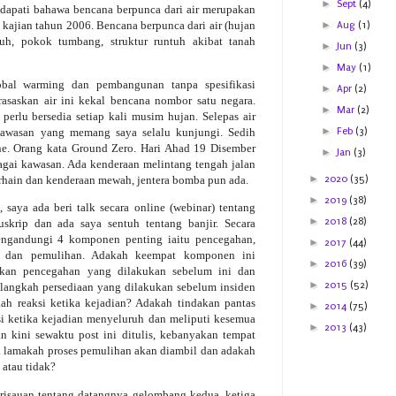
►
Sept
(4)
dapati bahawa bencana berpunca dari air merupakan
i kajian tahun 2006. Bencana berpunca dari air (hujan
►
Aug
(1)
ntuh, pokok tumbang, struktur runtuh akibat tanah
►
Jun
(3)
►
May
(1)
obal warming dan pembangunan tanpa spesifikasi
►
Apr
(2)
saskan air ini kekal bencana nombor satu negara.
►
Mar
(2)
 perlu bersedia setiap kali musim hujan. Selepas air
►
Feb
(3)
-kawasan yang memang saya selalu kunjungi. Sedih
ne. Orang kata Ground Zero. Hari Ahad 19 Disember
►
Jan
(3)
bagai kawasan. Ada kenderaan melintang tengah jalan
►
2020
(35)
arhain dan kenderaan mewah, jentera bomba pun ada.
►
2019
(38)
saya ada beri talk secara online (webinar) tentang
►
2018
(28)
skrip dan ada saya sentuh tentang banjir. Secara
engandungi 4 komponen penting iaitu pencegahan,
►
2017
(44)
ian dan pemulihan. Adakah keempat komponen ini
►
2016
(39)
kan pencegahan yang dilakukan sebelum ini dan
►
2015
(52)
langkah persediaan yang dilakukan sebelum insiden
h reaksi ketika kejadian? Adakah tindakan pantas
►
2014
(75)
i ketika kejadian menyeluruh dan meliputi kesemua
►
2013
(43)
 kini sewaktu post ini ditulis, kebanyakan tempat
a lamakah proses pemulihan akan diambil dan adakah
l atau tidak?
risauan tentang datangnya gelombang kedua, ketiga