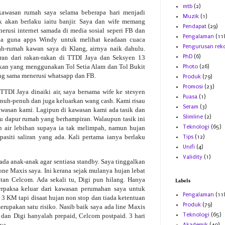
mtb
(2)
kawasan rumah saya selama beberapa hari menjadi
Muzik
(1)
 akan berlaku iaitu banjir. Saya dan wife memang
Pendapat
(29)
usi internet samada di media sosial seperi FB dan
Pengalaman
(11
aya guna apps Windy untuk melihat keadaan cuaca
Pengurusan rek
ah-rumah kawan saya di Klang, airnya naik dahulu.
PhD
(6)
an dari rakan-rakan di TTDI Jaya dan Seksyen 13
rakan yang menggunakan Tol Setia Alam dan Tol Bukit
Photo
(26)
ng sama menerusi whatsapp dan FB.
Produk
(79)
Promosi
(23)
TTDI Jaya dinaiki air, saya bersama wife ke stesyen
Puasa
(1)
 penuh-penuh dan juga keluarkan wang cash. Kami risau
Seram
(3)
kawasan kami. Lagipun di kawasan kami ada tasik dan
Slimline
(2)
ntu dapur rumah yang berhampiran. Walaupun tasik ini
Teknologi
(65)
n air lebihan supaya ia tak melimpah, namun hujan
siti saliran yang ada. Kali pertama ianya berlaku
Tips
(12)
Unifi
(4)
Validity
(1)
ada anak-anak agar sentiasa standby. Saya tinggalkan
ne Maxis saya. Ini kerana sejak mulanya hujan lebat
tan Celcom. Ada sekali tu, Digi pun hilang. Hanya
Labels
erpaksa keluar dari kawasan perumahan saya untuk
Pengalaman
(11
 3 KM tapi disaat hujan non stop dan tiada ketentuan
Produk
(79)
rupakan satu risiko. Nasib baik saya ada line Maxis
Teknologi
(65)
 dan Digi hanyalah prepaid, Celcom postpaid. 3 hari
aya.
Akademik
(40)