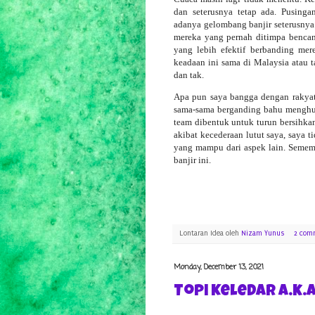
dan seterusnya tetap ada. Pusing
adanya gelombang banjir seterusnya
mereka yang pernah ditimpa benca
yang lebih efektif berbanding mer
keadaan ini sama di Malaysia atau t
dan tak.
Apa pun saya bangga dengan rakya
sama-sama berganding bahu menghulu
team dibentuk untuk turun bersihka
akibat kecederaan lutut saya, saya 
yang mampu dari aspek lain. Semema
banjir ini.
Lontaran Idea oleh
Nizam Yunus
2 com
Monday, December 13, 2021
Topi Keledar a.k.