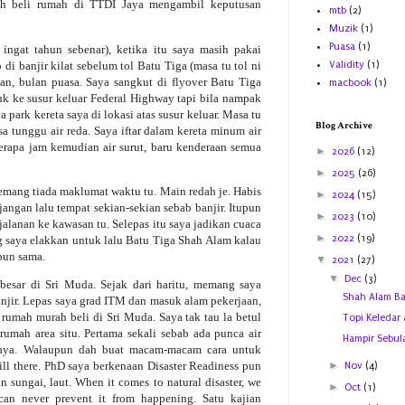
ah beli rumah di TTDI Jaya mengambil keputusan
mtb
(2)
Muzik
(1)
Puasa
(1)
ingat tahun sebenar), ketika itu saya masih pakai
 di banjir kilat sebelum tol Batu Tiga (masa tu tol ni
Validity
(1)
tan, bulan puasa. Saya sangkut di flyover Batu Tiga
macbook
(1)
k ke susur keluar Federal Highway tapi bila nampak
 park kereta saya di lokasi atas susur keluar. Masa tu
Blog Archive
a tunggu air reda. Saya iftar dalam kereta minum air
berapa jam kemudian air surut, baru kenderaan semua
►
2026
(12)
►
2025
(26)
Memang tiada maklumat waktu tu. Main redah je. Habis
►
2024
(15)
jangan lalu tempat sekian-sekian sebab banjir. Itupun
►
2023
(10)
alanan ke kawasan tu. Selepas itu saya jadikan cuaca
►
2022
(19)
saya elakkan untuk lalu Batu Tiga Shah Alam kalau
 pun sama.
▼
2021
(27)
▼
Dec
(3)
besar di Sri Muda. Sejak dari haritu, memang saya
Shah Alam Ba
njir. Lepas saya grad ITM dan masuk alam pekerjaan,
 rumah murah beli di Sri Muda. Saya tak tau la betul
Topi Keledar 
rumah area situ. Pertama sekali sebab ada punca air
Hampir Sebu
 Jaya. Walaupun dah buat macam-macam cara untuk
still there. PhD saya berkenaan Disaster Readiness pun
►
Nov
(4)
 sungai, laut. When it comes to natural disaster, we
►
Oct
(1)
an never prevent it from happening. Satu kajian