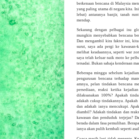
berkenaan bencana di Malaysia men
yang paling utama di negara kita. In
lebat) antaranya banjir, tanah ru
mendap.
Sekarang dengan pelbagai isu gl
mungkin menyebabkan bencana bera
Dan mengambil kira faktor ini, kita
surut, saya ada pergi ke kawasan
melihat keadaannya, seperti war zo
saya telah keluar naik moto ke pel
tersadai. Bukan sahaja kenderaan m
Beberapa minggu sebelum kejadian, 
pengurusan bencana terhadap manu
amnya, pelan tindakan bencana m
persediaan, reaksi ketika kejad
dilaksanakan 100%? Apakah tinda
adakah cukup tindakannya. Apakah 
dan adakah ianya mencukupi. Apaka
diambil? Adakah tindakan dan reaks
kawasan dan penduduk terjejas? Dan
berada dalam fasa pemulihan. Berap
ianya akan pulih kembali seperti asa
Cuaca masih lagi tidak menentu. Ke