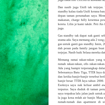
Dan nasib juga Unifi tak terjeja
standby kalau tiada Unifi kerana banj
depan taman perumahan saya. Mem
makanan, charge fully kesemua powe
kereta. Lilin je kami takde. Peti Ais
juga.
Gas standby tak dapat nak ganti se
utama ada. Saya memang ada 2 tong ga
gas untuk ganti gas standby. Isnin, 
dah pesan pada family jangan bua
terjejas. Nasib baik Selasa mereka d
Memang ramai rakan-rakan yang ter
rumah rakan-rakan, ofis rakan-raka
Ada yang hampir terperangkap dalam
Sebenarnya Batu Tiga, TTDI Jaya d
dan ketika banjir-banjir tersebut be
banjir besar TTDI Jaya tahun 2006. 
Esoknya saya nak keluar ambil aw
terputus. Saya duduk di taman peru
saya terpaksa lalu jalan jauh untuk
la juga kena redah air banjir. Masa
rumah-rumah dan apartment di si