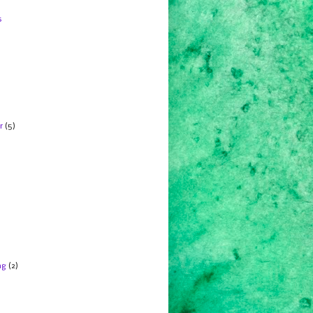
s
r
(5)
ng
(2)