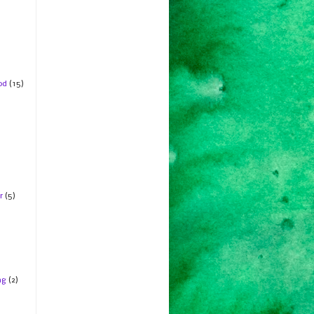
od
(15)
r
(5)
ng
(2)