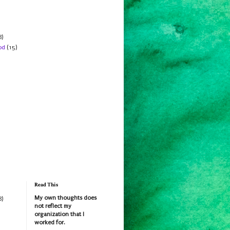
8)
od
(15)
Read This
My own thoughts does
8)
not reflect my
organization that I
worked for.