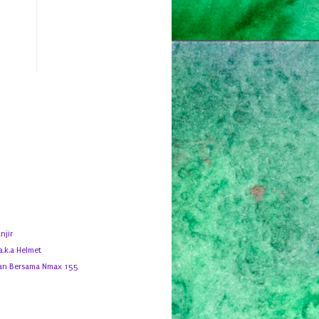
njir
a.k.a Helmet
lan Bersama Nmax 155