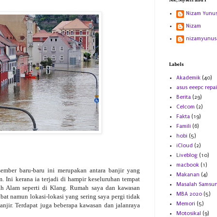
Me, Myself and I
Nizam Yunu
Nizam
nizamyunus
Labels
Akademik
(40)
asus eeepc repai
Berita
(29)
Celcom
(2)
Fakta
(19)
Famili
(6)
hobi
(5)
iCloud
(2)
Liveblog
(10)
macbook
(1)
sember baru-baru ini merupakan antara banjir yang
Makanan
(4)
. Ini kerana ia terjadi di hampir keseluruhan tempat
Masalah Samsu
ah Alam seperti di Klang. Rumah saya dan kawasan
MBA 2020
(5)
bat namun lokasi-lokasi yang sering saya pergi tidak
Memori
(5)
anjir. Terdapat juga beberapa kawasan dan jalanraya
Motosikal
(9)