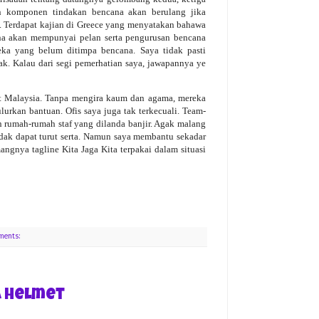
an komponen tindakan bencana akan berulang jika
. Terdapat kajian di Greece yang menyatakan bahawa
na akan mempunyai pelan serta pengurusan bencana
eka yang belum ditimpa bencana. Saya tidak pasti
ak. Kalau dari segi pemerhatian saya, jawapannya ye
t Malaysia. Tanpa mengira kaum dan agama, mereka
rkan bantuan. Ofis saya juga tak terkecuali. Team-
n rumah-rumah staf yang dilanda banjir. Agak malang
tidak dapat turut serta. Namun saya membantu sekadar
ngnya tagline Kita Jaga Kita terpakai dalam situasi
ments:
a Helmet