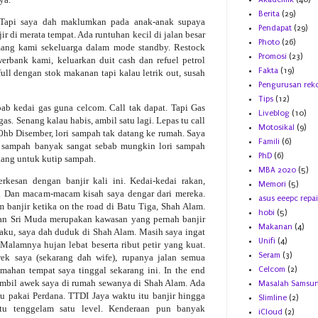
Berita
(29)
s. Tapi saya dah maklumkan pada anak-anak supaya
Pendapat
(29)
ir di merata tempat. Ada runtuhan kecil di jalan besar
Photo
(26)
ang kami sekeluarga dalam mode standby. Restock
Promosi
(23)
rbank kami, keluarkan duit cash dan refuel petrol
Fakta
(19)
 full dengan stok makanan tapi kalau letrik out, susah
Pengurusan rek
Tips
(12)
bab kedai gas guna celcom. Call tak dapat. Tapi Gas
Liveblog
(10)
s. Senang kalau habis, ambil satu lagi. Lepas tu call
Motosikal
(9)
20hb Disember, lori sampah tak datang ke rumah. Saya
Famili
(6)
t sampah banyak sangat sebab mungkin lori sampah
PhD
(6)
atang untuk kutip sampah.
MBA 2020
(5)
kesan dengan banjir kali ini. Kedai-kedai rakan,
Memori
(5)
n. Dan macam-macam kisah saya dengar dari mereka.
asus eeepc repai
 banjir ketika on the road di Batu Tiga, Shah Alam.
hobi
(5)
an Sri Muda merupakan kawasan yang pernah banjir
Makanan
(4)
rlaku, saya dah duduk di Shah Alam. Masih saya ingat
Unifi
(4)
Malamnya hujan lebat beserta ribut petir yang kuat.
Seram
(3)
ek saya (sekarang dah wife), rupanya jalan semua
Celcom
(2)
mahan tempat saya tinggal sekarang ini. In the end
 ambil awek saya di rumah sewanya di Shah Alam. Ada
Masalah Samsu
 tu pakai Perdana. TTDI Jaya waktu itu banjir hingga
Slimline
(2)
tu tenggelam satu level. Kenderaan pun banyak
iCloud
(2)