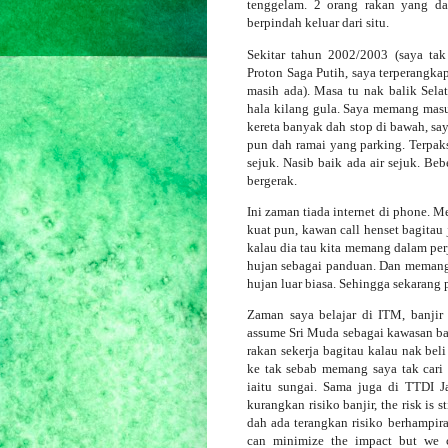
tenggelam. 2 orang rakan yang d
berpindah keluar dari situ.
Sekitar tahun 2002/2003 (saya tak 
Proton Saga Putih, saya terperangkap
masih ada). Masa tu nak balik Sela
hala kilang gula. Saya memang masu
kereta banyak dah stop di bawah, saya
pun dah ramai yang parking. Terpaks
sejuk. Nasib baik ada air sejuk. Be
bergerak.
Ini zaman tiada internet di phone. 
kuat pun, kawan call henset bagitau 
kalau dia tau kita memang dalam perj
hujan sebagai panduan. Dan memang 
hujan luar biasa. Sehingga sekarang
Zaman saya belajar di ITM, banjir 
assume Sri Muda sebagai kawasan ba
rakan sekerja bagitau kalau nak beli
ke tak sebab memang saya tak cari 
iaitu sungai. Sama juga di TTDI
kurangkan risiko banjir, the risk is 
dah ada terangkan risiko berhampiran
can minimize the impact but we c