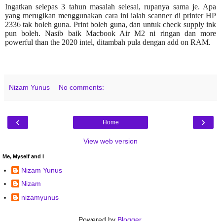
Ingatkan selepas 3 tahun masalah selesai, rupanya sama je. Apa
yang merugikan menggunakan cara ini ialah scanner di printer HP
2336 tak boleh guna. Print boleh guna, dan untuk check supply ink
pun boleh. Nasib baik Macbook Air M2 ni ringan dan more
powerful than the 2020 intel, ditambah pula dengan add on RAM.
Nizam Yunus
No comments:
‹
›
Home
View web version
Me, Myself and I
Nizam Yunus
Nizam
nizamyunus
Powered by
Blogger
.