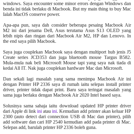
windows. Saya encounter some minor errors dengan Windows dan
benda ini tidak berlaku di Macbook. But my main thing to buy Mac
Ialah MacOS conserve power.
Apa-apa pun, saya dah consider beberapa pesaing Macbook Air
M2 ini dari jenama Dell, Asus terutama Asus S13 OLED yang
lebih nipis dan ringan dari Macbook Air M2, HP dan Lenovo. In
the end saya pilih Macbook.
Saya juga couplekan Macbook saya dengan multiport hub jenis J5
Create series JCD353 dan juga bluetooth mouse Targus B582.
Mula-mula nak beli Microsoft Mouse tapi yang saya nak tiada di
kedai All IT. Nak juga couplekan hardware Mac dan Microsoft.
Dan sekali lagi masalah yang sama menimpa Macbook Air ini
dengan Printer HP 2336 saya di rumah iaitu selepas install printer
driver, printer tidak dapat print. Baru saya teringat masalah yang
sama juga berlaku dengan Macbook Air 2020 Intel based saya.
Solusinya sama sahaja iaitu download updated HP printer driver
dari Apple di link
ini
atau
ini
. Kemudian add printer akan keluar HP
2300 (auto detect dari connection USB di Mac dan printer), pilih
add software dan cari HP 2540 kemudian add pada printer di Mac.
Selepas add, barulah printer HP 2336 boleh guna.