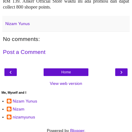
RM 139. Anker Official Store waktu ini ada promosi dan dapat
collect 800 shopee points.
Nizam Yunus
No comments:
Post a Comment
‹
›
Home
View web version
Me, Myself and I
Nizam Yunus
Nizam
nizamyunus
Powered by
Blogger
.