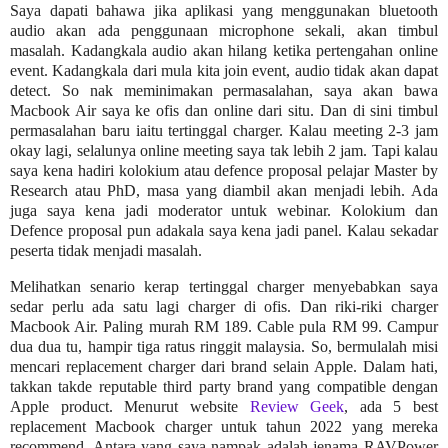
Saya dapati bahawa jika aplikasi yang menggunakan bluetooth
audio akan ada penggunaan microphone sekali, akan timbul
masalah. Kadangkala audio akan hilang ketika pertengahan online
event. Kadangkala dari mula kita join event, audio tidak akan dapat
detect. So nak meminimakan permasalahan, saya akan bawa
Macbook Air saya ke ofis dan online dari situ. Dan di sini timbul
permasalahan baru iaitu tertinggal charger. Kalau meeting 2-3 jam
okay lagi, selalunya online meeting saya tak lebih 2 jam. Tapi kalau
saya kena hadiri kolokium atau defence proposal pelajar Master by
Research atau PhD, masa yang diambil akan menjadi lebih. Ada
juga saya kena jadi moderator untuk webinar. Kolokium dan
Defence proposal pun adakala saya kena jadi panel. Kalau sekadar
peserta tidak menjadi masalah.
Melihatkan senario kerap tertinggal charger menyebabkan saya
sedar perlu ada satu lagi charger di ofis. Dan riki-riki charger
Macbook Air. Paling murah RM 189. Cable pula RM 99. Campur
dua dua tu, hampir tiga ratus ringgit malaysia. So, bermulalah misi
mencari replacement charger dari brand selain Apple. Dalam hati,
takkan takde reputable third party brand yang compatible dengan
Apple product. Menurut website
Review Geek
, ada 5 best
replacement Macbook charger untuk tahun 2022 yang mereka
recommend. Antara yang saya nampak adalah jenama RAVPower