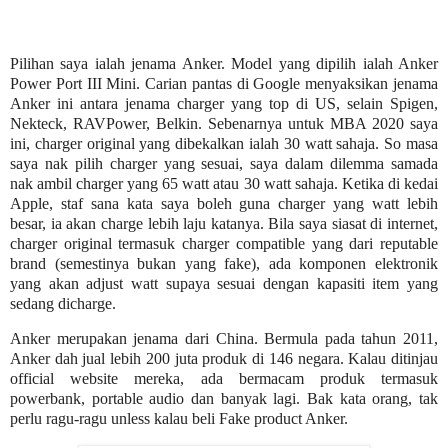
Pilihan saya ialah jenama Anker. Model yang dipilih ialah Anker
Power Port III Mini. Carian pantas di Google menyaksikan jenama
Anker ini antara jenama charger yang top di US, selain Spigen,
Nekteck, RAVPower, Belkin. Sebenarnya untuk MBA 2020 saya
ini, charger original yang dibekalkan ialah 30 watt sahaja. So masa
saya nak pilih charger yang sesuai, saya dalam dilemma samada
nak ambil charger yang 65 watt atau 30 watt sahaja. Ketika di kedai
Apple, staf sana kata saya boleh guna charger yang watt lebih
besar, ia akan charge lebih laju katanya. Bila saya siasat di internet,
charger original termasuk charger compatible yang dari reputable
brand (semestinya bukan yang fake), ada komponen elektronik
yang akan adjust watt supaya sesuai dengan kapasiti item yang
sedang dicharge.
Anker merupakan jenama dari China. Bermula pada tahun 2011,
Anker dah jual lebih 200 juta produk di 146 negara. Kalau ditinjau
official website mereka, ada bermacam produk termasuk
powerbank, portable audio dan banyak lagi. Bak kata orang, tak
perlu ragu-ragu unless kalau beli Fake product Anker.