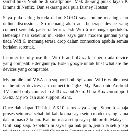
sambil buka Youtube di smartphone. Mak diorang pulak layan K
Drama di Netflix. Dan sekarang ada pula Disney Hotstar.
Saya pula sering berada dalam SOHO saya, online meeting atau
online discussions. So memang akan ada beberapa device yang
connect serentak pada router ini. Jadi Wifi 6 memang diperlukan.
Beberapa hari sebelum ini ketika saya guna modem gantian yang
tiada Wifi 6, memang terasa drop dalam connection apabila semua
berjalan serentak.
In order to fully use this Wifi 6 and 5Ghz, kita perlu ada device
yang compatible dengannya. Boleh google untuk lihat what are the
devices yang compatible.
My mobile and MBA can support both 5ghz and Wifi 6 while most
of the other devices can connect to 5ghz. My Panasonic Android
TV could only connect to 2.4Ghz, but Astro Ultra Box can support
5Ghz. My PS can also support 5Ghz.
Once dah dapat TP Link AX10, terus saya setup. Smooth sahaja
proses setupnya sebab ini kali kedua saya setup modem yang sama
dalam masa 2 bulan. Kali ini masa setup saya pilih profil Malaysia-
Unifi siap-siap. Sebelum ni saya lupa nak pilih, jenuh la setup tapi