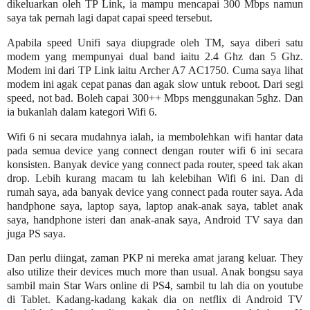
dikeluarkan oleh TP Link, ia mampu mencapai 300 Mbps namun
saya tak pernah lagi dapat capai speed tersebut.
Apabila speed Unifi saya diupgrade oleh TM, saya diberi satu
modem yang mempunyai dual band iaitu 2.4 Ghz dan 5 Ghz.
Modem ini dari TP Link iaitu Archer A7 AC1750. Cuma saya lihat
modem ini agak cepat panas dan agak slow untuk reboot. Dari segi
speed, not bad. Boleh capai 300++ Mbps menggunakan 5ghz. Dan
ia bukanlah dalam kategori Wifi 6.
Wifi 6 ni secara mudahnya ialah, ia membolehkan wifi hantar data
pada semua device yang connect dengan router wifi 6 ini secara
konsisten. Banyak device yang connect pada router, speed tak akan
drop. Lebih kurang macam tu lah kelebihan Wifi 6 ini. Dan di
rumah saya, ada banyak device yang connect pada router saya. Ada
handphone saya, laptop saya, laptop anak-anak saya, tablet anak
saya, handphone isteri dan anak-anak saya, Android TV saya dan
juga PS saya.
Dan perlu diingat, zaman PKP ni mereka amat jarang keluar. They
also utilize their devices much more than usual. Anak bongsu saya
sambil main Star Wars online di PS4, sambil tu lah dia on youtube
di Tablet. Kadang-kadang kakak dia on netflix di Android TV