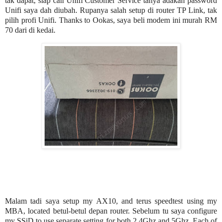
tak dapat, siap call Unifi Customer Service tanya adakah password
Unifi saya dah diubah. Rupanya salah setup di router TP Link, tak
pilih profi Unifi. Thanks to Ookas, saya beli modem ini murah RM
70 dari di kedai.
Malam tadi saya setup my AX10, and terus speedtest using my
MBA, located betul-betul depan router. Sebelum tu saya configure
my SSiD to use separate setting for both 2.4Ghz and 5Ghz. Each of