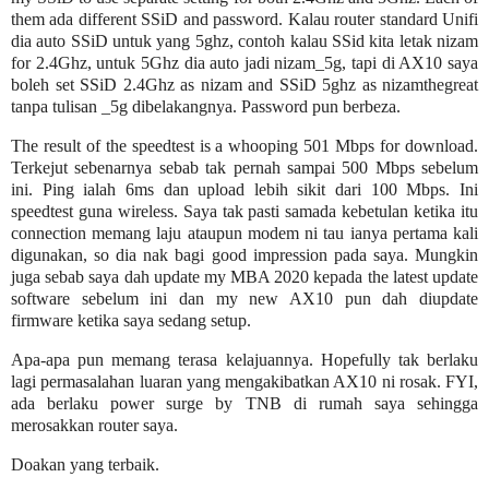
them ada different SSiD and password. Kalau router standard Unifi
dia auto SSiD untuk yang 5ghz, contoh kalau SSid kita letak nizam
for 2.4Ghz, untuk 5Ghz dia auto jadi nizam_5g, tapi di AX10 saya
boleh set SSiD 2.4Ghz as nizam and SSiD 5ghz as nizamthegreat
tanpa tulisan _5g dibelakangnya. Password pun berbeza.
The result of the speedtest is a whooping 501 Mbps for download.
Terkejut sebenarnya sebab tak pernah sampai 500 Mbps sebelum
ini. Ping ialah 6ms dan upload lebih sikit dari 100 Mbps. Ini
speedtest guna wireless. Saya tak pasti samada kebetulan ketika itu
connection memang laju ataupun modem ni tau ianya pertama kali
digunakan, so dia nak bagi good impression pada saya. Mungkin
juga sebab saya dah update my MBA 2020 kepada the latest update
software sebelum ini dan my new AX10 pun dah diupdate
firmware ketika saya sedang setup.
Apa-apa pun memang terasa kelajuannya. Hopefully tak berlaku
lagi permasalahan luaran yang mengakibatkan AX10 ni rosak. FYI,
ada berlaku power surge by TNB di rumah saya sehingga
merosakkan router saya.
Doakan yang terbaik.