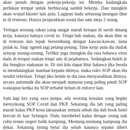
akan penuh dengan pekerja-pekerja ini. Mereka kadangkala
perlukan tempat untuk berbincang sambil bekerja. Dan mungkin
akan wujud kluster lain pula. Lagipun tiada sebarang larangan dine
in di restoran. Hanya penjarakkan sosial dan satu meja 2 orang.
Teringat seorang rakan yang sangat marah kenapa di suruh datang
kerja, katanya bahaya covid ni. Tetapi bab makan, dia akan dine in
di restoran dan lepak bersembang dengan kawan-kawan, lama
pulak tu. Siap ngeteh lagi petang-petang. Time kerja pula dia duduk
senyap sorang-sorang. Terfikir juga mungkin dia rasa bahawa virus
tiada di tempat makan tetapi ada di pejabatnya. Sedangkan boleh je
dia bungkus makanan tu. Di sini kita dapat lihat bahawa jika benda
tu mendatangkan manfaat kepada dirinya, maka rules SOP akan dia
sendiri relaxkan. Tetapi jika benda tu dia rasa menyusahkan dirinya,
secara automatik dia akan menjadi manusia yang paling patuh SOP
walaupun ketika itu SOP terbabit belum di enforce kan.
Satu lagi kes yang saya jumpa, ada seorang kenalan yang begitu
menyokong SOP Covid dan PKP. Sekarang dia lah yang paling
marah kalau PKP kena laksanakan semula sebab dia dah book hotel
bercuti di luar Selangor. Dulu membebel kalau dengar orang nak
cuba rentas negeri balik kampung. Mentang-mentang kampung dia
dekat. Sekarang bising betul dia sebab katanya sepatut diberi