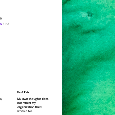
8)
od
(15)
Read This
My own thoughts does
8)
not reflect my
organization that I
worked for.