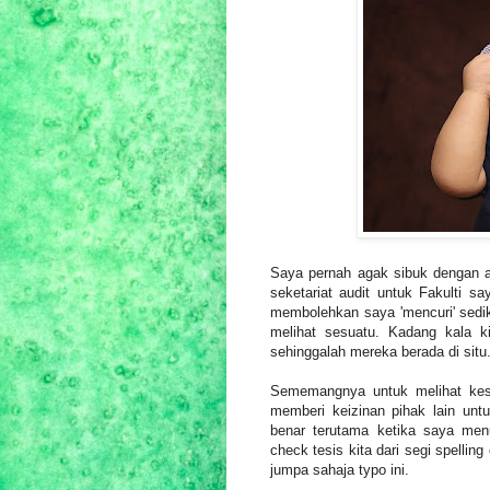
Saya pernah agak sibuk dengan a
seketariat audit untuk Fakulti 
membolehkan saya 'mencuri' sediki
melihat sesuatu. Kadang kala k
sehinggalah mereka berada di situ
Sememangnya untuk melihat kes
memberi keizinan pihak lain unt
benar terutama ketika saya menu
check tesis kita dari segi spellin
jumpa sahaja typo ini.