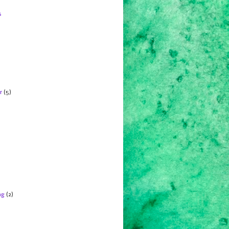
s
r
(5)
ng
(2)