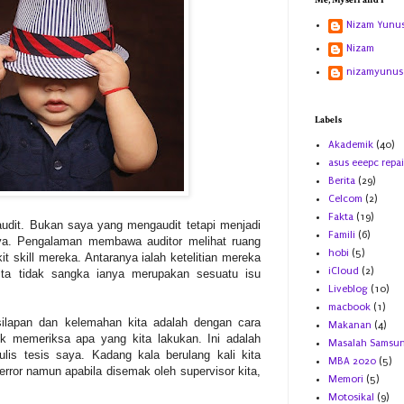
Me, Myself and I
Nizam Yunu
Nizam
nizamyunus
Labels
Akademik
(40)
asus eeepc repai
Berita
(29)
Celcom
(2)
Fakta
(19)
udit. Bukan saya yang mengaudit tetapi menjadi
Famili
(6)
saya. Pengalaman membawa auditor melihat ruang
hobi
(5)
t skill mereka. Antaranya ialah ketelitian mereka
iCloud
(2)
ita tidak sangka ianya merupakan sesuatu isu
.
Liveblog
(10)
macbook
(1)
ilapan dan kelemahan kita adalah dengan cara
Makanan
(4)
uk memeriksa apa yang kita lakukan. Ini adalah
Masalah Samsu
lis tesis saya. Kadang kala berulang kali kita
MBA 2020
(5)
g error namun apabila disemak oleh supervisor kita,
Memori
(5)
Motosikal
(9)