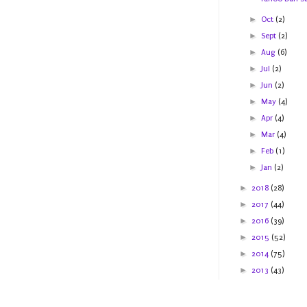
►
Oct
(2)
►
Sept
(2)
►
Aug
(6)
►
Jul
(2)
►
Jun
(2)
►
May
(4)
►
Apr
(4)
►
Mar
(4)
►
Feb
(1)
►
Jan
(2)
►
2018
(28)
►
2017
(44)
►
2016
(39)
►
2015
(52)
►
2014
(75)
►
2013
(43)