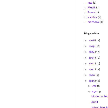
mtb
(2)
Muzik
(1)
Puasa
(1)
Validity
(1)
macbook
(1)
Blog Archive
►
2026
(12)
►
2025
(26)
►
2024
(15)
►
2023
(10)
►
2022
(19)
►
2021
(27)
►
2020
(35)
▼
2019
(38)
►
Dec
(6)
▼
Nov
(3)
Modenas Serv
Audit
Yahoo Dan S