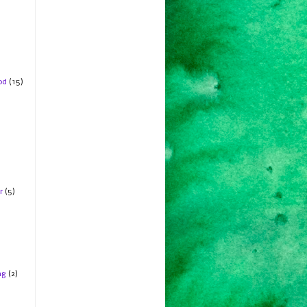
od
(15)
r
(5)
ng
(2)