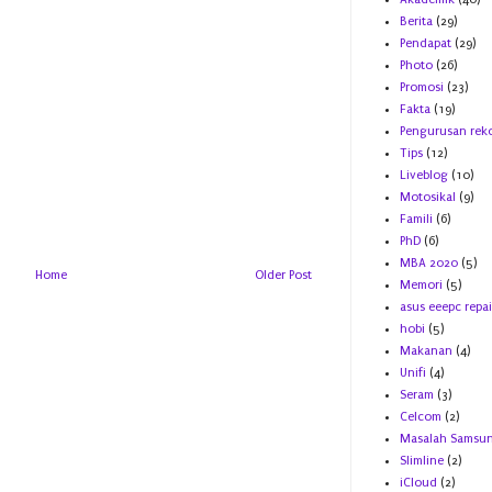
Berita
(29)
Pendapat
(29)
Photo
(26)
Promosi
(23)
Fakta
(19)
Pengurusan rek
Tips
(12)
Liveblog
(10)
Motosikal
(9)
Famili
(6)
PhD
(6)
MBA 2020
(5)
Home
Older Post
Memori
(5)
asus eeepc repai
hobi
(5)
Makanan
(4)
Unifi
(4)
Seram
(3)
Celcom
(2)
Masalah Samsu
Slimline
(2)
iCloud
(2)