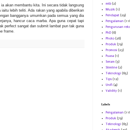
mtb
(2)
 ia akan membantu kita. Ini secara tidak langsung
Muzik
(1)
iaitu lebih teliti. Ada rakan yang apabila diberikan
 dengan bangganya umumkan pada semua yang dia
Pendapat
(29)
erjanya, hancur caca marba. Apa guna cepat tapi
Pengalaman
(11
nak perfect sangat dan submit lambat pun tak guna
Pengurusan rek
ime frame.
PhD
(6)
Photo
(26)
Produk
(79)
Promosi
(23)
Puasa
(1)
Seram
(3)
Slimline
(2)
Teknologi
(65)
Tips
(12)
Unifi
(4)
Validity
(1)
Labels
Pengalaman
(11
Produk
(79)
Teknologi
(65)
Akademik
(40)