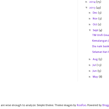
►
2014
(75)
▼
2013
(43)
►
Dec
(3)
►
Nov
(3)
►
Oct
(2)
▼
Sept
(4)
TM Unifi Emai
Kemalangan J
Dia naik basi
Selamat Hari R
►
Aug
(5)
►
Jul
(13)
►
Jun
(5)
►
May
(8)
 are wise enough to analyze. Simple theme. Theme images by
Roofoo
. Powered by
Blog