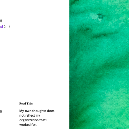
8)
od
(15)
Read This
My own thoughts does
8)
not reflect my
organization that I
worked for.