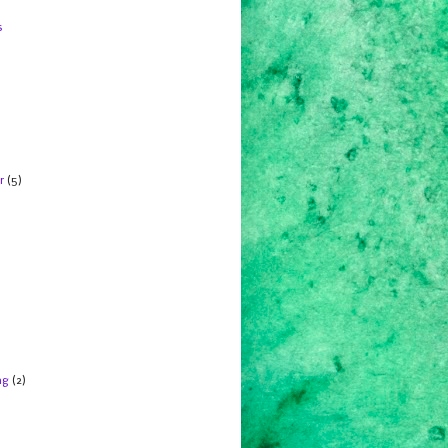
s
r
(5)
ng
(2)