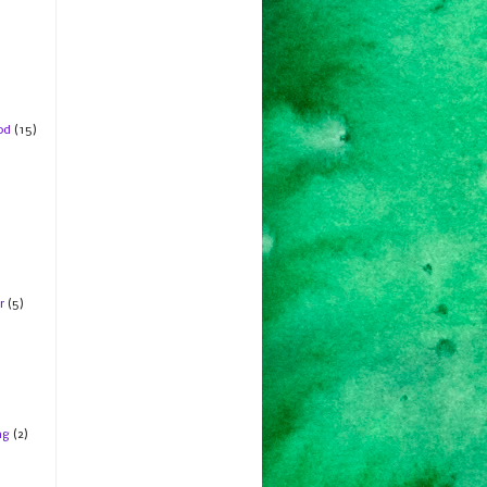
od
(15)
r
(5)
ng
(2)