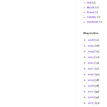
mtb
(2)
Muzik
(1)
Puasa
(1)
Validity
(1)
macbook
(1)
Blog Archive
►
2026
(12)
►
2025
(26)
►
2024
(15)
►
2023
(10)
►
2022
(19)
►
2021
(27)
►
2020
(35)
►
2019
(38)
►
2018
(28)
►
2017
(44)
►
2016
(39)
►
2015
(52)