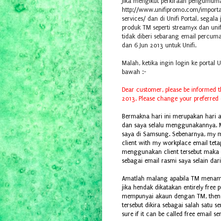
Jika mengikut perkiraan pengumum
http://www.unifipromo.com/import
services/ dan di Unifi Portal, segal
produk TM seperti streamyx dan uni
tidak diberi sebarang email percu
dan 6 Jun 2013 untuk Unifi.
Malah, ketika ingin login ke portal
bawah :-
Dear customer, please be informed th
2013. Please change your preferred
Bermakna hari ini merupakan hari a
dan saya selalu menggunakannya. Mal
saya di Samsung. Sebenarnya, my m
client with my workplace email tetap
menggunakan client tersebut maka
sebagai email rasmi saya selain dar
Amatlah malang apabila TM menama
jika hendak dikatakan entirely free 
mempunyai akaun dengan TM, then onl
tersebut dikira sebagai salah satu 
sure if it can be called free email se