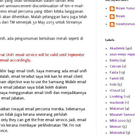
Me, Myself and I
an yang telah dihebahkan dalam laman web
ant-announcement-discontinuation-of-tm-e-mail-
Nizam Yunu
a jenis email percuma yang diberi ketika langganan
Nizam
fi akan dihentikan. Malah pelanggan baru juga telah
ma dari TM semenjak 30 May 2013 untuk Streamyx
nizamyunus
 Unifi, ada pengumuman bertulisan merah seperti di
Labels
Akademik
(40)
asus eeepc repai
at UniFi email service will be valid until September
 email accordingly.
Berita
(29)
Celcom
(2)
khir bagi email Unifi. Saya memang ada email unifi
Fakta
(19)
ah, email tersebut saya link kan ke email client
Famili
(6)
ain objective was to use the Samsung Mobile email
hobi
(5)
i email Jabatan saya tidak boleh diakses
iCloud
(2)
 saya menggunakan email Unifi dan menjadikannya
Liveblog
(10)
i email Jabatan.
macbook
(1)
Makanan
(4)
tkan riwayat email percuma mereka. Sebenarnya
pun tidak juga kerana seseorang perlulah
Masalah Samsu
y they can get the free email service. Jadi, email
MBA 2020
(5)
servis kerana membayar perkhidmatan TM. I'm not
Memori
(5)
rvice.
Motosikal
(9)