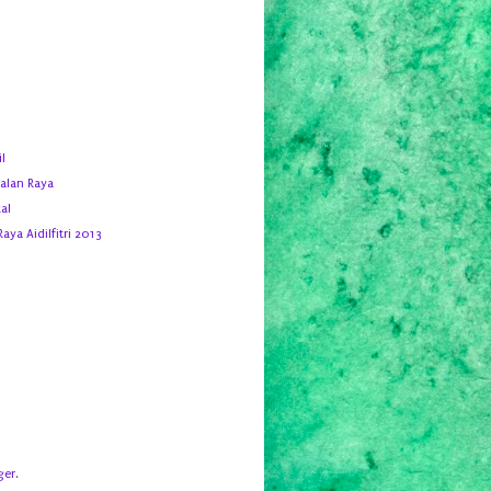
l
alan Raya
kal
aya Aidilfitri 2013
ger
.