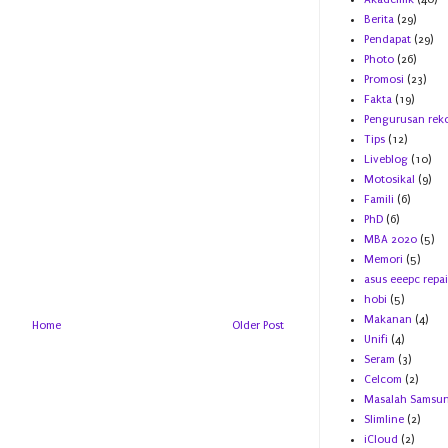
Berita
(29)
Pendapat
(29)
Photo
(26)
Promosi
(23)
Fakta
(19)
Pengurusan rek
Tips
(12)
Liveblog
(10)
Motosikal
(9)
Famili
(6)
PhD
(6)
MBA 2020
(5)
Memori
(5)
asus eeepc repai
hobi
(5)
Makanan
(4)
Home
Older Post
Unifi
(4)
Seram
(3)
Celcom
(2)
Masalah Samsu
Slimline
(2)
iCloud
(2)