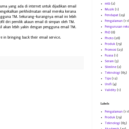
mtb
(2)
cuma yang ada di internet untuk dijadikan email
Muzik
(1)
mengekalkan perkhidmatan email mereka kerana
Pendapat
(29)
ngguna TM. Sekurang-kurangnya email ini lebih
Pengalaman
(11
il diri pemilik akaun email di simpan oleh TM.
Pengurusan rek
l akan lebih yakin dengan pengguna email TM.
PhD
(6)
e in bringing back their email service.
Photo
(26)
Produk
(79)
Promosi
(23)
Puasa
(1)
Seram
(3)
Slimline
(2)
Teknologi
(65)
Tips
(12)
Unifi
(4)
Validity
(1)
Labels
Pengalaman
(11
Produk
(79)
Teknologi
(65)
Akademik
(40)