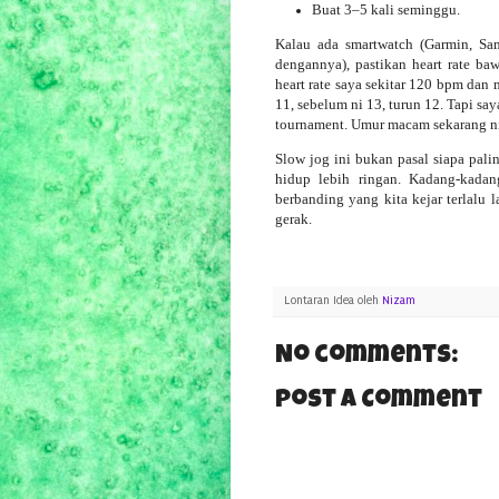
Buat 3–5 kali seminggu.
Kalau ada smartwatch (Garmin, Sa
dengannya), pastikan heart rate ba
heart rate saya sekitar 120 bpm da
11, sebelum ni 13, turun 12. Tapi sa
tournament. Umur macam sekarang ni
Slow jog ini bukan pasal siapa palin
hidup lebih ringan. Kadang-kada
berbanding yang kita kejar terlalu l
gerak.
Lontaran Idea oleh
Nizam
No comments:
Post a Comment