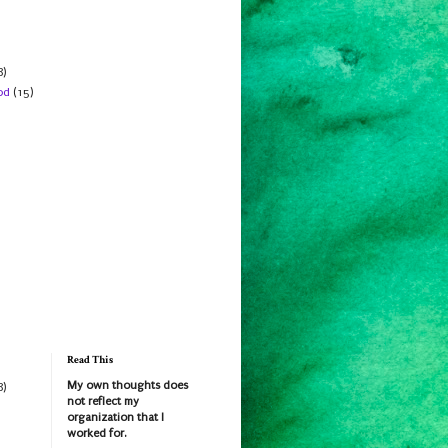
8)
od
(15)
Read This
My own thoughts does
8)
not reflect my
organization that I
worked for.