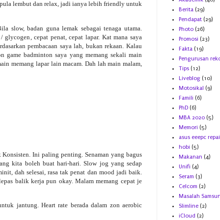
pula lembut dan relax, jadi ianya lebih friendly untuk
Berita
(29)
Pendapat
(29)
ila slow, badan guna lemak sebagai tenaga utama.
Photo
(26)
/ glycogen, cepat penat, cepat lapar. Kat mana saya
Promosi
(23)
berdasarkan pembacaan saya lah, bukan rekaan. Kalau
Fakta
(19)
d on game badminton saya yang memang sekali main
Pengurusan rek
 main memang lapar lain macam. Dah lah main malam,
Tips
(12)
Liveblog
(10)
Motosikal
(9)
Famili
(6)
PhD
(6)
MBA 2020
(5)
Memori
(5)
asus eeepc repai
hobi
(5)
k Konsisten. Ini paling penting. Senaman yang bagus
Makanan
(4)
ang kita boleh buat hari-hari. Slow jog yang sedap
Unifi
(4)
nit, dah selesai, rasa tak penat dan mood jadi baik.
Seram
(3)
 lepas balik kerja pun okay. Malam memang cepat je
Celcom
(2)
.
Masalah Samsu
ntuk jantung. Heart rate berada dalam zon aerobic
Slimline
(2)
iCloud
(2)