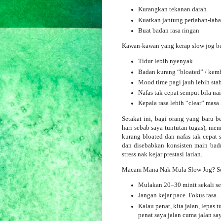
Kurangkan tekanan darah
Kuatkan jantung perlahan-lah
Buat badan rasa ringan
Kawan-kawan yang kerap slow jog ber
Tidur lebih nyenyak
Badan kurang “bloated” / ke
Mood time pagi jauh lebih stab
Nafas tak cepat semput bila na
Kepala rasa lebih “clear” masa 
Setakat ini, bagi orang yang baru b
hari sebab saya tuntutan tugas), mem
kurang bloated dan nafas tak cepat
dan disebabkan konsisten main badm
stress nak kejar prestasi larian.
Macam Mana Nak Mula Slow Jog? Seca
Mulakan 20–30 minit sekali se
Jangan kejar pace. Fokus rasa.
Kalau penat, kita jalan, lepas
penat saya jalan cuma jalan sa