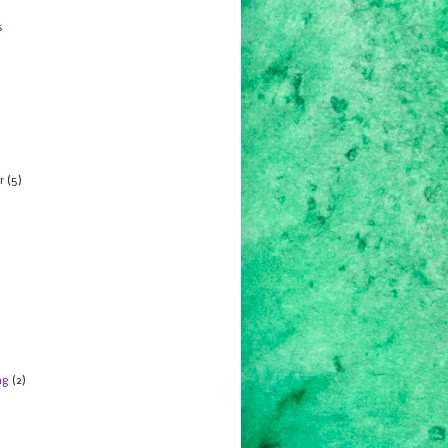
s
r
(5)
ng
(2)