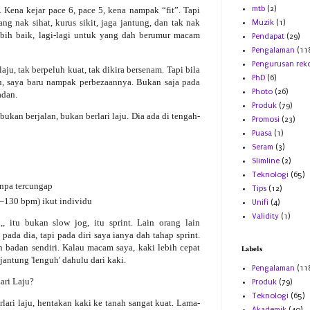
mtb
(2)
. Kena kejar pace 6, pace 5, kena nampak “fit”. Tapi
ng nak sihat, kurus sikit, jaga jantung, dan tak nak
Muzik
(1)
ebih baik, lagi-lagi untuk yang dah berumur macam
Pendapat
(29)
Pengalaman
(11
Pengurusan rek
laju, tak berpeluh kuat, tak dikira bersenam. Tapi bila
PhD
(6)
, saya baru nampak perbezaannya. Bukan saja pada
Photo
(26)
adan.
Produk
(79)
kan berjalan, bukan berlari laju. Dia ada di tengah-
Promosi
(23)
Puasa
(1)
Seram
(3)
Slimline
(2)
Teknologi
(65)
anpa tercungap
Tips
(12)
80–130 bpm) ikut individu
Unifi
(4)
Validity
(1)
,, itu bukan slow jog, itu sprint. Lain orang lain
pada dia, tapi pada diri saya ianya dah tahap sprint.
badan sendiri. Kalau macam saya, kaki lebih cepat
Labels
 jantung 'lenguh' dahulu dari kaki.
Pengalaman
(11
ari Laju?
Produk
(79)
Teknologi
(65)
lari laju, hentakan kaki ke tanah sangat kuat. Lama-
Akademik
(40)