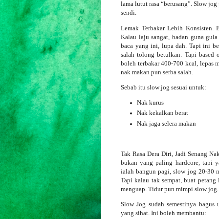
lama lutut rasa “berusang”. Slow jog 
sendi.
Lemak Terbakar Lebih Konsisten. B
Kalau laju sangat, badan guna gula 
baca yang ini, lupa dah. Tapi ini 
salah tolong betulkan. Tapi base
boleh terbakar 400-700 kcal, lepas
nak makan pun serba salah.
Sebab itu slow jog sesuai untuk:
Nak kurus
Nak kekalkan berat
Nak jaga selera makan
Tak Rasa Dera Diri, Jadi Senang Na
bukan yang paling hardcore, tapi y
ialah bangun pagi, slow jog 20-30 mi
Tapi kalau tak sempat, buat petang
menguap. Tidur pun mimpi slow jog
Slow Jog sudah semestinya bagus u
yang sihat. Ini boleh membantu: