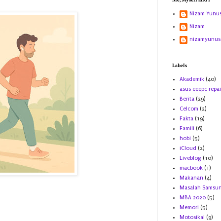
Me, Myself and I
Nizam Yunu
Nizam
nizamyunus
Labels
Akademik
(40)
asus eeepc repai
Berita
(29)
Celcom
(2)
Fakta
(19)
Famili
(6)
hobi
(5)
iCloud
(2)
Liveblog
(10)
macbook
(1)
Makanan
(4)
Masalah Samsu
MBA 2020
(5)
Memori
(5)
Motosikal
(9)