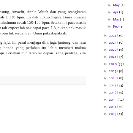
►
May
(2)
msung, Amazfit, Apple Watch dan yang seangkatan
►
Apr
(1)
wah ± 130 bpm. Itu dah cukup bagus. Biasa puratan
►
Mar
(1)
n maksimum cecah 150-155 bpm. Setakat ni pace masih
►
Feb
(1)
ya tak expect lah nak capai pace 7-8, bukan nak masuk
 pun tak sesuai dah. Umur pakcik-pakcik.
►
2024
(15)
g laju. Ini pasal menjaga diri, jaga jantung, dan rasa
►
2023
(10)
ng benda yang perlahan itu lebih memberi makna
►
2022
(19)
aju. Perlahan pun tetap ke depan. Yang penting, kita
►
2021
(27)
►
2020
(35)
►
2019
(38)
►
2018
(28)
►
2017
(44)
►
2016
(39)
►
2015
(52)
►
2014
(75)
►
2013
(43)