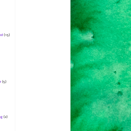
od
(15)
r
(5)
ng
(2)