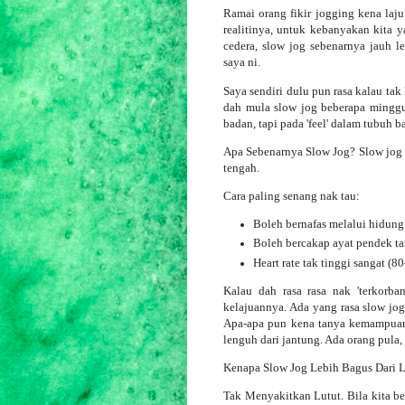
Ramai orang fikir jogging kena laju
realitinya, untuk kebanyakan kita ya
cedera, slow jog sebenarnya jauh l
saya ni.
Saya sendiri dulu pun rasa kalau tak 
dah mula slow jog beberapa minggu
badan, tapi pada 'feel' dalam tubuh b
Apa Sebenarnya Slow Jog? Slow jog bu
tengah.
Cara paling senang nak tau:
Boleh bernafas melalui hidung
Boleh bercakap ayat pendek t
Heart rate tak tinggi sangat (
Kalau dah rasa rasa nak 'terkorban
kelajuannya. Ada yang rasa slow jog 
Apa-apa pun kena tanya kemampuan 
lenguh dari jantung. Ada orang pula,
Kenapa Slow Jog Lebih Bagus Dari L
Tak Menyakitkan Lutut. Bila kita ber