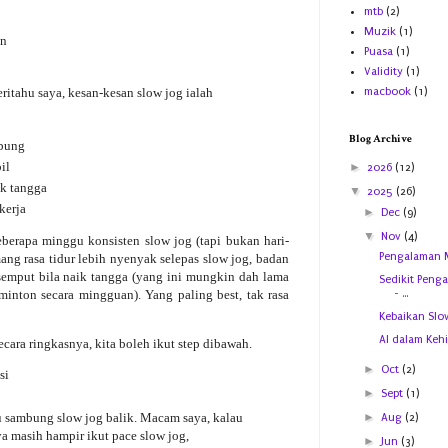
mtb
(2)
Muzik
(1)
an
Puasa
(1)
Validity
(1)
itahu saya, kesan-kesan slow jog ialah
macbook
(1)
Blog Archive
mbung
il
►
2026
(12)
ik tangga
▼
2025
(26)
kerja
►
Dec
(9)
▼
Nov
(4)
eberapa minggu konsisten slow jog (tapi bukan hari-
Pengalaman 
ang rasa tidur lebih nyenyak selepas slow jog, badan
 semput bila naik tangga (yang ini mungkin dah lama
Sedikit Peng
inton secara mingguan). Yang paling best, tak rasa
- ...
Kebaikan Slo
AI dalam Keh
ra ringkasnya, kita boleh ikut step dibawah.
►
Oct
(2)
si
►
Sept
(1)
 tu sambung slow jog balik. Macam saya, kalau
►
Aug
(2)
ya masih hampir ikut pace slow jog,
►
Jun
(3)