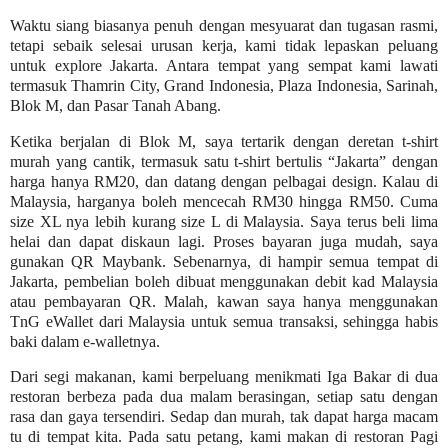
Waktu siang biasanya penuh dengan mesyuarat dan tugasan rasmi,
tetapi sebaik selesai urusan kerja, kami tidak lepaskan peluang
untuk explore Jakarta. Antara tempat yang sempat kami lawati
termasuk Thamrin City, Grand Indonesia, Plaza Indonesia, Sarinah,
Blok M, dan Pasar Tanah Abang.
Ketika berjalan di Blok M, saya tertarik dengan deretan t-shirt
murah yang cantik, termasuk satu t-shirt bertulis “Jakarta” dengan
harga hanya RM20, dan datang dengan pelbagai design. Kalau di
Malaysia, harganya boleh mencecah RM30 hingga RM50. Cuma
size XL nya lebih kurang size L di Malaysia. Saya terus beli lima
helai dan dapat diskaun lagi. Proses bayaran juga mudah, saya
gunakan QR Maybank. Sebenarnya, di hampir semua tempat di
Jakarta, pembelian boleh dibuat menggunakan debit kad Malaysia
atau pembayaran QR. Malah, kawan saya hanya menggunakan
TnG eWallet dari Malaysia untuk semua transaksi, sehingga habis
baki dalam e-walletnya.
Dari segi makanan, kami berpeluang menikmati Iga Bakar di dua
restoran berbeza pada dua malam berasingan, setiap satu dengan
rasa dan gaya tersendiri. Sedap dan murah, tak dapat harga macam
tu di tempat kita. Pada satu petang, kami makan di restoran Pagi