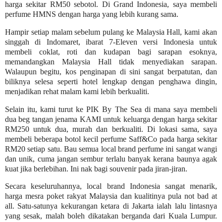
harga sekitar RM50 sebotol. Di Grand Indonesia, saya membeli
perfume HMNS dengan harga yang lebih kurang sama.
Hampir setiap malam sebelum pulang ke Malaysia Hall, kami akan
singgah di Indomaret, ibarat 7-Eleven versi Indonesia untuk
membeli coklat, roti dan kudapan bagi sarapan esoknya,
memandangkan Malaysia Hall tidak menyediakan sarapan.
Walaupun begitu, kos penginapan di sini sangat berpatutan, dan
biliknya selesa seperti hotel lengkap dengan penghawa dingin,
menjadikan rehat malam kami lebih berkualiti.
Selain itu, kami turut ke PIK By The Sea di mana saya membeli
dua beg tangan jenama KAMI untuk keluarga dengan harga sekitar
RM250 untuk dua, murah dan berkualiti. Di lokasi sama, saya
membeli beberapa botol kecil perfume Saff&Co pada harga sekitar
RM20 setiap satu. Bau semua local brand perfume ini sangat wangi
dan unik, cuma jangan sembur terlalu banyak kerana baunya agak
kuat jika berlebihan. Ini nak bagi souvenir pada jiran-jiran.
Secara keseluruhannya, local brand Indonesia sangat menarik,
harga mesra poket rakyat Malaysia dan kualitinya pula not bad at
all. Satu-satunya kekurangan ketara di Jakarta ialah lalu lintasnya
yang sesak, malah boleh dikatakan berganda dari Kuala Lumpur.