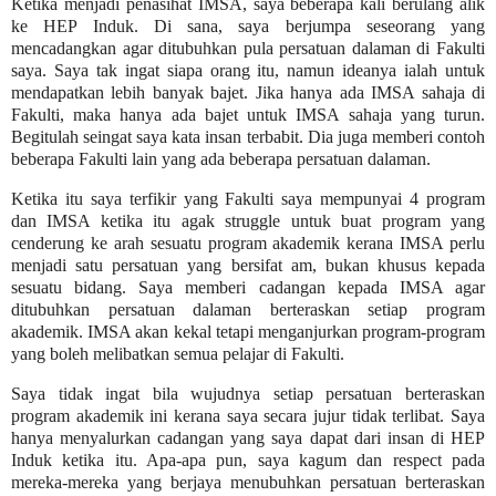
Ketika menjadi penasihat IMSA, saya beberapa kali berulang alik
ke HEP Induk. Di sana, saya berjumpa seseorang yang
mencadangkan agar ditubuhkan pula persatuan dalaman di Fakulti
saya. Saya tak ingat siapa orang itu, namun ideanya ialah untuk
mendapatkan lebih banyak bajet. Jika hanya ada IMSA sahaja di
Fakulti, maka hanya ada bajet untuk IMSA sahaja yang turun.
Begitulah seingat saya kata insan terbabit. Dia juga memberi contoh
beberapa Fakulti lain yang ada beberapa persatuan dalaman.
Ketika itu saya terfikir yang Fakulti saya mempunyai 4 program
dan IMSA ketika itu agak struggle untuk buat program yang
cenderung ke arah sesuatu program akademik kerana IMSA perlu
menjadi satu persatuan yang bersifat am, bukan khusus kepada
sesuatu bidang. Saya memberi cadangan kepada IMSA agar
ditubuhkan persatuan dalaman berteraskan setiap program
akademik. IMSA akan kekal tetapi menganjurkan program-program
yang boleh melibatkan semua pelajar di Fakulti.
Saya tidak ingat bila wujudnya setiap persatuan berteraskan
program akademik ini kerana saya secara jujur tidak terlibat. Saya
hanya menyalurkan cadangan yang saya dapat dari insan di HEP
Induk ketika itu. Apa-apa pun, saya kagum dan respect pada
mereka-mereka yang berjaya menubuhkan persatuan berteraskan