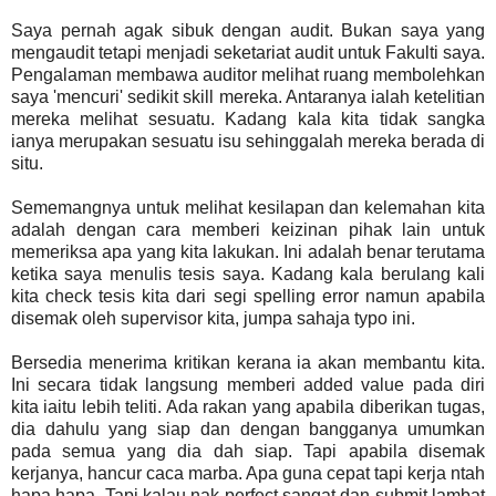
Saya pernah agak sibuk dengan audit. Bukan saya yang
mengaudit tetapi menjadi seketariat audit untuk Fakulti saya.
Pengalaman membawa auditor melihat ruang membolehkan
saya 'mencuri' sedikit skill mereka. Antaranya ialah ketelitian
mereka melihat sesuatu. Kadang kala kita tidak sangka
ianya merupakan sesuatu isu sehinggalah mereka berada di
situ.
Sememangnya untuk melihat kesilapan dan kelemahan kita
adalah dengan cara memberi keizinan pihak lain untuk
memeriksa apa yang kita lakukan. Ini adalah benar terutama
ketika saya menulis tesis saya. Kadang kala berulang kali
kita check tesis kita dari segi spelling error namun apabila
disemak oleh supervisor kita, jumpa sahaja typo ini.
Bersedia menerima kritikan kerana ia akan membantu kita.
Ini secara tidak langsung memberi added value pada diri
kita iaitu lebih teliti. Ada rakan yang apabila diberikan tugas,
dia dahulu yang siap dan dengan bangganya umumkan
pada semua yang dia dah siap. Tapi apabila disemak
kerjanya, hancur caca marba. Apa guna cepat tapi kerja ntah
hapa hapa. Tapi kalau nak perfect sangat dan submit lambat