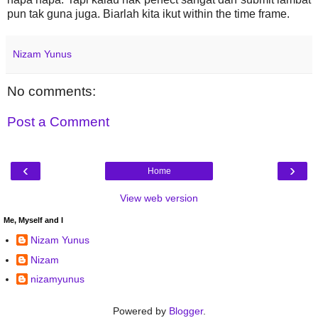
pun tak guna juga. Biarlah kita ikut within the time frame.
Nizam Yunus
No comments:
Post a Comment
‹
›
Home
View web version
Me, Myself and I
Nizam Yunus
Nizam
nizamyunus
Powered by
Blogger
.