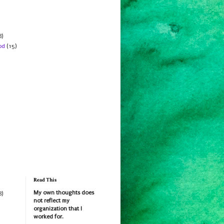
8)
od
(15)
Read This
My own thoughts does
8)
not reflect my
organization that I
worked for.