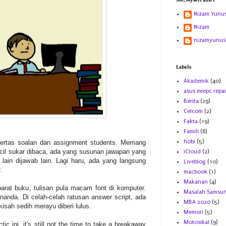
Me, Myself and I
Nizam Yunu
Nizam
nizamyunus
Labels
Akademik
(40)
asus eeepc repai
Berita
(29)
Celcom
(2)
Fakta
(19)
Famili
(6)
hobi
(5)
ertas soalan dan assignment students. Memang
ecil sukar dibaca, ada yang susunan jawapan yang
iCloud
(2)
 lain dijawab lain. Lagi haru, ada yang langsung
Liveblog
(10)
r.
macbook
(1)
Makanan
(4)
arat buku, tulisan pula macam font di komputer.
Masalah Samsu
nanda. Di celah-celah ratusan answer script, ada
MBA 2020
(5)
kisah sedih merayu diberi lulus.
Memori
(5)
Motosikal
(9)
ic ini, it's still not the time to take a breakaway