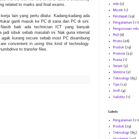
mtb
(2)
ing related to marks and final exams.
Muzik
(1)
-kerja lain yang perlu dilalui. Kadang-kadang ada
Pendapat
(29)
rtukar ganti masuk ke PC di sana dan PC di sini.
Pengalaman
(11
 Nasib baik ada technician ICT yang banyak
Pengurusan rek
jadi sibuk sebab masalah ini. Nak guna internal
PhD
(6)
ak agak kurang secure sebab most PC disambung
Photo
(26)
 are convenient in using this kind of technology.
Produk
(79)
umbdrive to transfer files.
Promosi
(23)
Puasa
(1)
Seram
(3)
Slimline
(2)
Teknologi
(65)
Tips
(12)
Unifi
(4)
Validity
(1)
Labels
Pengalaman
(11
Produk
(79)
Teknologi
(65)
Akademik
(40)