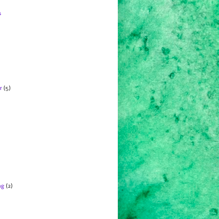
s
r
(5)
ng
(2)