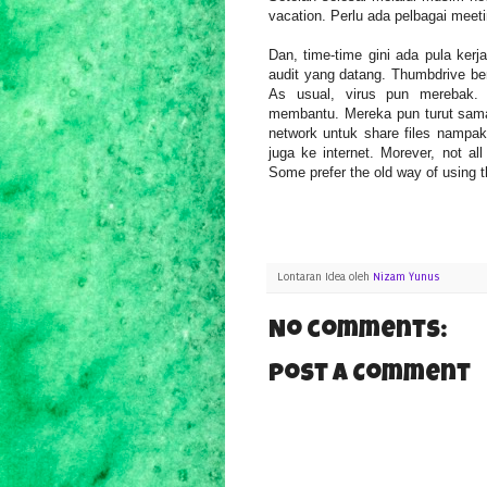
vacation. Perlu ada pelbagai meet
Dan, time-time gini ada pula kerja
audit yang datang. Thumbdrive be
As usual, virus pun merebak.
membantu. Mereka pun turut sama 
network untuk share files namp
juga ke internet. Morever, not all
Some prefer the old way of using th
Lontaran Idea oleh
Nizam Yunus
No comments:
Post a Comment