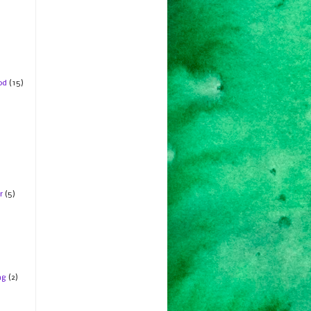
od
(15)
r
(5)
ng
(2)