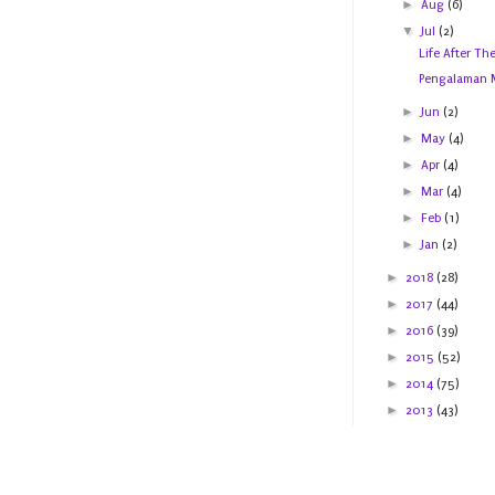
►
Aug
(6)
▼
Jul
(2)
Life After Th
Pengalaman 
►
Jun
(2)
►
May
(4)
►
Apr
(4)
►
Mar
(4)
►
Feb
(1)
►
Jan
(2)
►
2018
(28)
►
2017
(44)
►
2016
(39)
►
2015
(52)
►
2014
(75)
►
2013
(43)