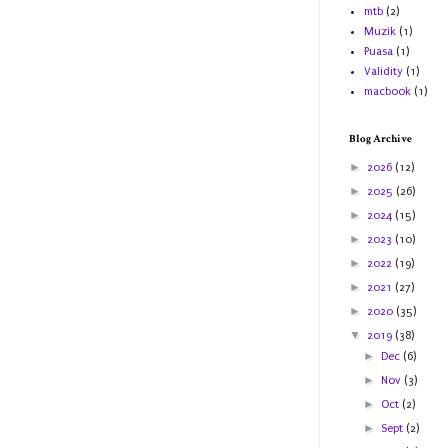
mtb
(2)
Muzik
(1)
Puasa
(1)
Validity
(1)
macbook
(1)
Blog Archive
►
2026
(12)
►
2025
(26)
►
2024
(15)
►
2023
(10)
►
2022
(19)
►
2021
(27)
►
2020
(35)
▼
2019
(38)
►
Dec
(6)
►
Nov
(3)
►
Oct
(2)
►
Sept
(2)