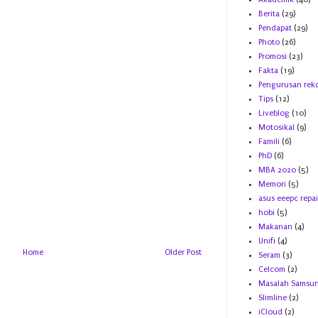
Berita
(29)
Pendapat
(29)
Photo
(26)
Promosi
(23)
Fakta
(19)
Pengurusan rek
Tips
(12)
Liveblog
(10)
Motosikal
(9)
Famili
(6)
PhD
(6)
MBA 2020
(5)
Memori
(5)
asus eeepc repai
hobi
(5)
Makanan
(4)
Unifi
(4)
Home
Older Post
Seram
(3)
Celcom
(2)
Masalah Samsu
Slimline
(2)
iCloud
(2)