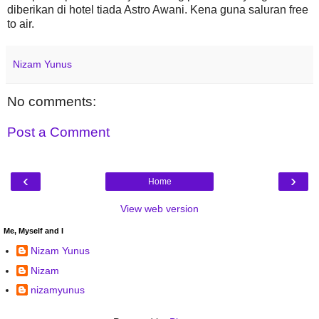
diberikan di hotel tiada Astro Awani. Kena guna saluran free
to air.
Nizam Yunus
No comments:
Post a Comment
‹
›
Home
View web version
Me, Myself and I
Nizam Yunus
Nizam
nizamyunus