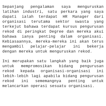
Sepanjan
g pengalaman saya menguruskan
latihan indu
stri, satu perkara yang
saya
dapati ialah
ter
dapat
HR Manager dari
organisasi terut
ama sektor swasta yang
terk
ejut bahawa terdapat kursus pengurusan
rekod di perin
gkat Degree dan mereka akui
bahawa ianya
p
enting
dalam organisasi.
Kebiasaannya, mereka-mereka ini akan terus
mengambil pelajar-pelajar ini bekerja
dengan mereka untuk
menguruskan rekod.
Ini merupakan satu lan
g
kah yang baik juga
untuk mempromosikan
bidang pengurusan
rekod kepada organisasi
-
organisasi ini
lebih-
lebih lagi apabila
bidang pengurusan
rekod ini sememangnya penting untuk
melancarkan operasi sesuatu organis
asi.