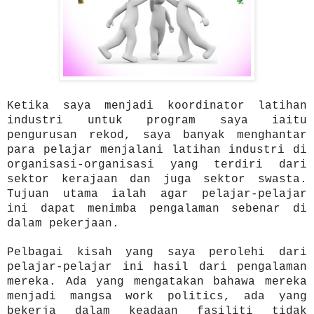
Ketika sa
ya menjadi koordin
ator latihan
industri untuk pro
gram saya iaitu
pengurusan rekod
, saya banyak meng
hantar
para pel
ajar menjalani latiha
n ind
ustri di
organisasi
-organisas
i
yan
g terdiri dari
sek
tor kerajaan dan juga sektor swa
sta.
Tuju
an
utama ialah
agar pelajar-pelajar
ini dapat
menimba peng
alaman sebenar
di
dalam pekerjaan
.
Pelbagai
kisah yang saya peroleh
i dari
p
elajar-pelajar ini hasil dari
pengalaman
mereka. Ada yang mengatakan bahawa mereka
menjadi mangsa work politics, ada yang
be
kerja
dalam keadaan fasiliti tidak