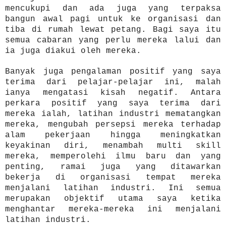
me
ncukupi dan ada juga yang terp
aksa
bangun awal pagi
untuk ke
organisasi dan
ti
ba di rumah lewat peta
ng. Bagi saya itu
semua
ca
baran yang perlu mereka lalui dan
ia juga diakui oleh mereka.
Banyak juga pe
ngalaman positi
f yang sa
ya
terima dari pelajar-pelajar in
i, malah
ianya men
gatasi kisah negatif.
Antara
perkara positif ya
ng saya terima dari
mereka ialah, latiha
n industri mematang
kan
mereka,
mengubah persepsi mereka terhad
ap
alam pekerjaan hingga men
ingkatkan
keyakinan diri,
me
nambah multi skill
mereka,
memperolehi ilmu baru dan yang
penting, ramai juga ya
ng ditawarkan
bekerja di organisasi tempat merek
a
menjalani latihan industri. Ini semua
merupakan objektif utama saya ketika
menghantar mereka-mereka ini menjalani
latihan industri.