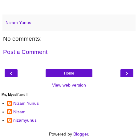
Nizam Yunus
No comments:
Post a Comment
‹
›
Home
View web version
Me, Myself and I
Nizam Yunus
Nizam
nizamyunus
Powered by
Blogger
.