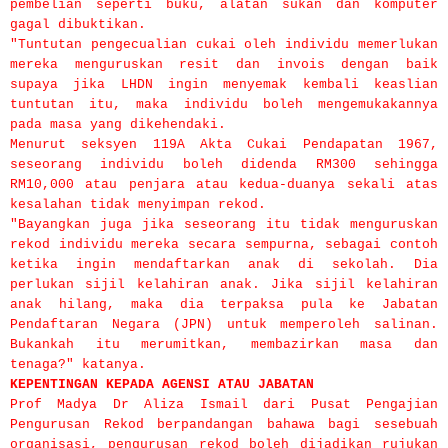
pembelian seperti buku, alatan sukan dan komputer
gagal dibuktikan.
"Tuntutan pengecualian cukai oleh individu memerlukan
mereka menguruskan resit dan invois dengan baik
supaya jika LHDN ingin menyemak kembali keaslian
tuntutan itu, maka individu boleh mengemukakannya
pada masa yang dikehendaki.
Menurut seksyen 119A Akta Cukai Pendapatan 1967,
seseorang individu boleh didenda RM300 sehingga
RM10,000 atau penjara atau kedua-duanya sekali atas
kesalahan tidak menyimpan rekod.
"Bayangkan juga jika seseorang itu tidak menguruskan
rekod individu mereka secara sempurna, sebagai contoh
ketika ingin mendaftarkan anak di sekolah. Dia
perlukan sijil kelahiran anak. Jika sijil kelahiran
anak hilang, maka dia terpaksa pula ke Jabatan
Pendaftaran Negara (JPN) untuk memperoleh salinan.
Bukankah itu merumitkan, membazirkan masa dan
tenaga?" katanya.
KEPENTINGAN KEPADA AGENSI ATAU JABATAN
Prof Madya Dr Aliza Ismail dari Pusat Pengajian
Pengurusan Rekod berpandangan bahawa bagi sesebuah
organisasi, pengurusan rekod boleh dijadikan rujukan