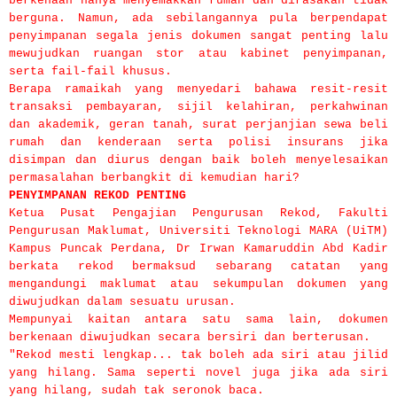
berkenaan hanya menyemakkan rumah dan dirasakan tidak
berguna. Namun, ada sebilangannya pula berpendapat
penyimpanan segala jenis dokumen sangat penting lalu
mewujudkan ruangan stor atau kabinet penyimpanan,
serta fail-fail khusus.
Berapa ramaikah yang menyedari bahawa resit-resit
transaksi pembayaran, sijil kelahiran, perkahwinan
dan akademik, geran tanah, surat perjanjian sewa beli
rumah dan kenderaan serta polisi insurans jika
disimpan dan diurus dengan baik boleh menyelesaikan
permasalahan berbangkit di kemudian hari?
PENYIMPANAN REKOD PENTING
Ketua Pusat Pengajian Pengurusan Rekod, Fakulti
Pengurusan Maklumat, Universiti Teknologi MARA (UiTM)
Kampus Puncak Perdana, Dr Irwan Kamaruddin Abd Kadir
berkata rekod bermaksud sebarang catatan yang
mengandungi maklumat atau sekumpulan dokumen yang
diwujudkan dalam sesuatu urusan.
Mempunyai kaitan antara satu sama lain, dokumen
berkenaan diwujudkan secara bersiri dan berterusan.
"Rekod mesti lengkap... tak boleh ada siri atau jilid
yang hilang. Sama seperti novel juga jika ada siri
yang hilang, sudah tak seronok baca.