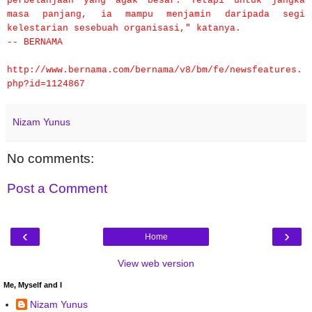
perbelanjaan yang agak besar. Tetapi untuk jangka
masa panjang, ia mampu menjamin daripada segi
kelestarian sesebuah organisasi," katanya.
-- BERNAMA
http://www.bernama.com/bernama/v8/bm/fe/newsfeatures.
php?id=1124867
Nizam Yunus
No comments:
Post a Comment
‹
›
Home
View web version
Me, Myself and I
Nizam Yunus