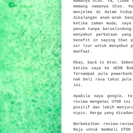
Namanya Utoo. Ya, tidak 
memang namanya Utoo. K
menjelma di dalam hidu
dikalangan anak-anak ban
ketika zaman muda, saya
penuh tanpa berselindung
menyebut perkataan yan
benefit in saying that p
air liur untuk menyebut p
manfaat.
Okay, back to Utoo. Seben
ketika saya ke AEON Bu
Ternampak pula powerban
nak beli rasa takut pula
ini.
Apabila saya google, te
review mengenai UTOO ini 
positif dan lebih menjur
nipis. Harga yang dicada
Berbekalkan review-revi
Raja untuk membeli UTOO