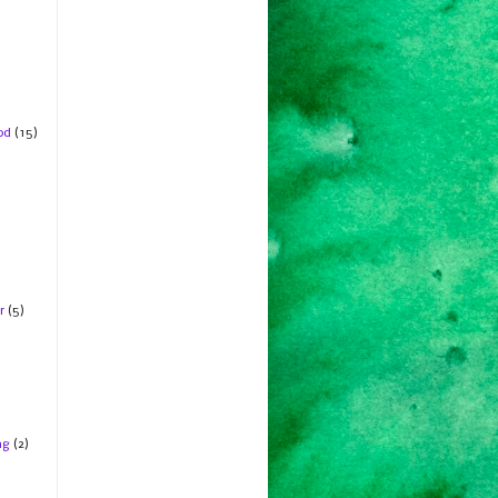
od
(15)
r
(5)
ng
(2)