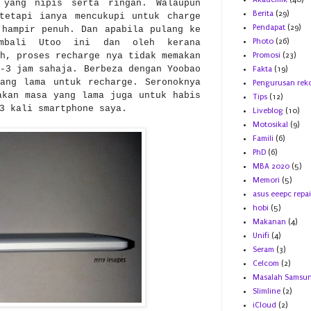
 yang nipis serta ringan. Walaupun
Berita
(29)
tetapi ianya mencukupi untuk charge
Pendapat
(29)
 hampir penuh. Dan apabila pulang ke
Photo
(26)
embali Utoo ini dan oleh kerana
h, proses recharge nya tidak memakan
Promosi
(23)
-3 jam sahaja. Berbeza dengan Yoobao
Fakta
(19)
ang lama untuk recharge. Seronoknya
Pengurusan rek
akan masa yang lama juga untuk habis
Tips
(12)
3 kali smartphone saya.
Liveblog
(10)
Motosikal
(9)
Famili
(6)
PhD
(6)
MBA 2020
(5)
Memori
(5)
asus eeepc repai
hobi
(5)
Makanan
(4)
Unifi
(4)
Seram
(3)
Celcom
(2)
Masalah Samsu
Slimline
(2)
iCloud
(2)