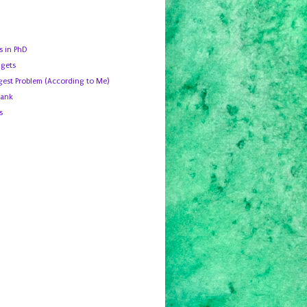
s in PhD
gets
gest Problem (According to Me)
Bank
s