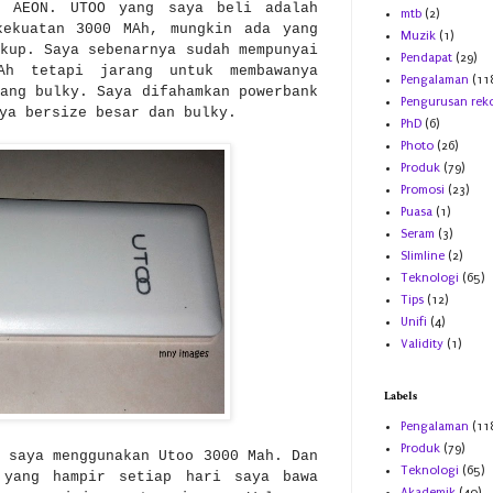
n AEON. UTOO yang saya beli adalah
mtb
(2)
kekuatan 3000 MAh, mungkin ada yang
Muzik
(1)
kup. Saya sebenarnya sudah mempunyai
Pendapat
(29)
MAh tetapi jarang untuk membawanya
Pengalaman
(11
ang bulky. Saya difahamkan powerbank
Pengurusan rek
nya bersize besar dan bulky.
PhD
(6)
Photo
(26)
Produk
(79)
Promosi
(23)
Puasa
(1)
Seram
(3)
Slimline
(2)
Teknologi
(65)
Tips
(12)
Unifi
(4)
Validity
(1)
Labels
Pengalaman
(11
Produk
(79)
 saya menggunakan Utoo 3000 Mah. Dan
Teknologi
(65)
 yang hampir setiap hari saya bawa
Akademik
(40)