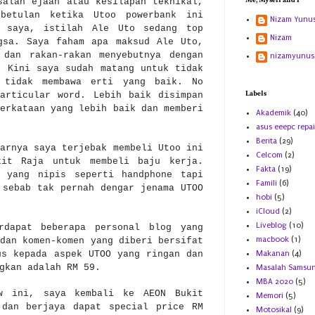
Me, Myself and I
salah ejaan atau kesilapan teknikal,
ebetulan ketika Utoo powerbank ini
Nizam Yunu
p saya, istilah Ale Uto sedang top
Nizam
gsa. Saya faham apa maksud Ale Uto,
 dan rakan-rakan menyebutnya dengan
nizamyunus
. Kini saya sudah matang untuk tidak
g tidak membawa erti yang baik. No
Labels
articular word. Lebih baik disimpan
erkataan yang lebih baik dan memberi
Akademik
(40)
asus eeepc repai
Berita
(29)
arnya saya terjebak membeli Utoo ini
Celcom
(2)
kit Raja untuk membeli baju kerja.
Fakta
(19)
k yang nipis seperti handphone tapi
Famili
(6)
 sebab tak pernah dengar jenama UTOO
hobi
(5)
iCloud
(2)
Liveblog
(10)
rdapat beberapa personal blog yang
macbook
(1)
dan komen-komen yang diberi bersifat
us kepada aspek UTOO yang ringan dan
Makanan
(4)
ngkan adalah RM 59.
Masalah Samsu
MBA 2020
(5)
ew ini, saya kembali ke AEON Bukit
Memori
(5)
 dan berjaya dapat special price RM
Motosikal
(9)