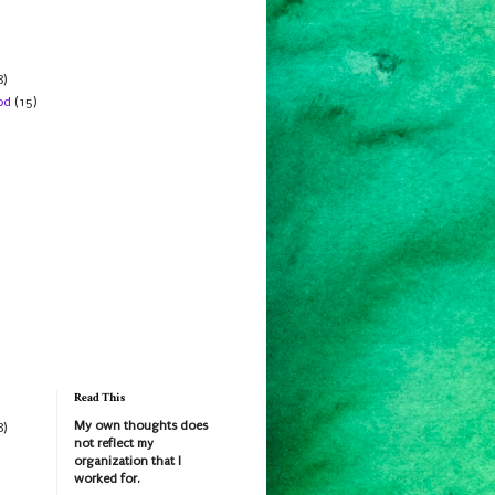
8)
od
(15)
Read This
My own thoughts does
8)
not reflect my
organization that I
worked for.