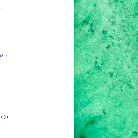
s
r
(5)
ng
(2)