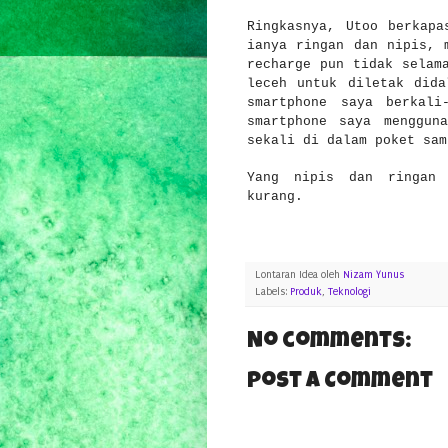
Ringkasnya, Utoo berkapa
ianya ringan dan nipis, 
recharge pun tidak selam
leceh untuk diletak dida
smartphone saya berkali
smartphone saya menggun
sekali di dalam poket sa
Yang nipis dan ringan 
kurang.
Lontaran Idea oleh
Nizam Yunus
Labels:
Produk
,
Teknologi
No comments:
Post a Comment