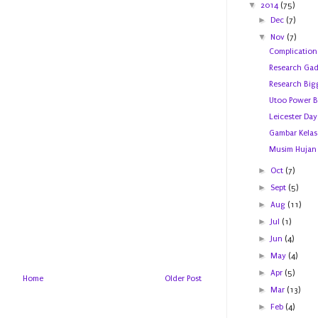
▼
2014
(75)
►
Dec
(7)
▼
Nov
(7)
Complication
Research Gad
Research Big
Utoo Power 
Leicester Day
Gambar Kelas
Musim Hujan
►
Oct
(7)
►
Sept
(5)
►
Aug
(11)
►
Jul
(1)
►
Jun
(4)
►
May
(4)
►
Apr
(5)
Home
Older Post
►
Mar
(13)
►
Feb
(4)