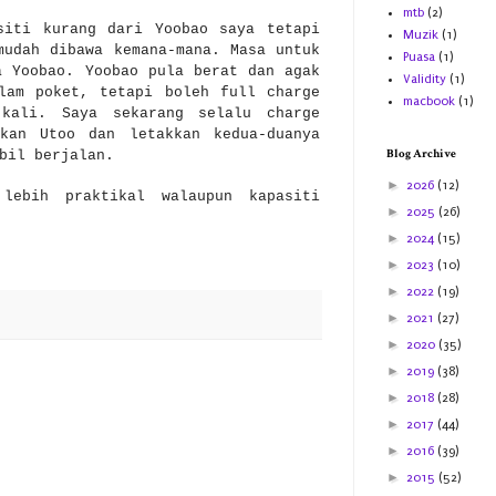
mtb
(2)
siti kurang dari Yoobao saya tetapi
Muzik
(1)
mudah dibawa kemana-mana. Masa untuk
Puasa
(1)
a Yoobao. Yoobao pula berat dan agak
Validity
(1)
lam poket, tetapi boleh full charge
macbook
(1)
-kali. Saya sekarang selalu charge
akan Utoo dan letakkan kedua-duanya
Blog Archive
mbil berjalan.
►
2026
(12)
lebih praktikal walaupun kapasiti
►
2025
(26)
►
2024
(15)
►
2023
(10)
►
2022
(19)
►
2021
(27)
►
2020
(35)
►
2019
(38)
►
2018
(28)
►
2017
(44)
►
2016
(39)
►
2015
(52)