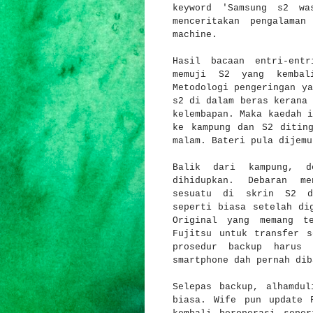
keyword 'Samsung s2 wa
menceritakan pengalama
machine.
Hasil bacaan entri-ent
memuji S2 yang kembali
Metodologi pengeringan ya
s2 di dalam beras kerana 
kelembapan. Maka kaedah i
ke kampung dan S2 ditin
malam. Bateri pula dijem
Balik dari kampung, 
dihidupkan. Debaran me
sesuatu di skrin S2 da
seperti biasa setelah di
Original yang memang t
Fujitsu untuk transfer s
prosedur backup harus 
smartphone dah pernah di
Selepas backup, alhamdul
biasa. Wife pun update 