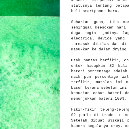
kembali beroperasi sepe
statusnya tentang betap
beli smartphone baru.
Seharian guna, tiba ma
sehinggal keesokan hari
duga begini jadinya la
electrical device yang 
termasuk dibilas dan di
masukkan ke dalam drying 
Otak pantas berfikir, ch
untuk hidupkan S2 kali
bateri percentage adalah
naik pun percentage wa
terfikir, masalah ini m
basuh kerana sebelum ini 
kemudian cabut bateri d
menunjukkan bateri 100%.
Fikir-fikir teleng-telen
S2 perlu di trade in se
Setelah dibuat ujikaji 
kamera segalanya okey, m