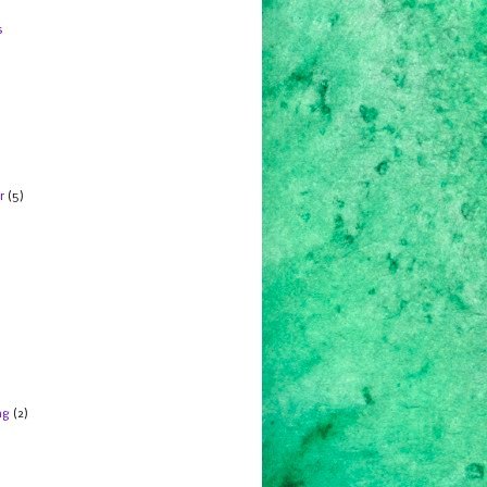
s
r
(5)
ng
(2)