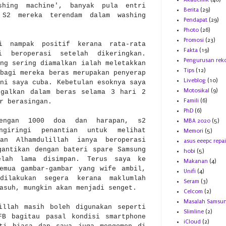
shing machine', banyak pula entri
Berita
(29)
n S2 mereka terendam dalam washing
Pendapat
(29)
Photo
(26)
Promosi
(23)
ri nampak positif kerana rata-rata
Fakta
(19)
 beroperasi setelah dikeringkan.
Pengurusan rek
ng sering diamalkan ialah meletakkan
Tips
(12)
bagi mereka beras merupakan penyerap
Liveblog
(10)
ni saya cuba. Kebetulan esoknya saya
Motosikal
(9)
ggalkan dalam beras selama 3 hari 2
Famili
(6)
ur berasingan.
PhD
(6)
dengan 1000 doa dan harapan, s2
MBA 2020
(5)
ngiringi penantian untuk melihat
Memori
(5)
n Alhamdulillah ianya beroperasi
asus eeepc repai
gantikan dengan bateri spare Samsung
hobi
(5)
elah lama disimpan. Terus saya ke
Makanan
(4)
emua gambar-gambar yang wife ambil,
Unifi
(4)
dilakukan segera kerana maklumlah
Seram
(3)
basuh, mungkin akan menjadi senget.
Celcom
(2)
Masalah Samsu
illah masih boleh digunakan seperti
Slimline
(2)
FB bagitau pasal kondisi smartphone
iCloud
(2)