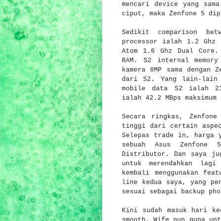
mencari device yang sama
ciput, maka Zenfone 5 di
Sedikit comparison be
processor ialah 1.2 Ghz 
Atom 1.6 Ghz Dual Core.
RAM. S2 internal memory
kamera 8MP sama dengan Z
dari S2. Yang lain-lain
mobile data S2 ialah 2
ialah 42.2 MBps maksimum 
Secara ringkas, Zenfone
tinggi dari certain aspe
Selepas trade in, harga 
sebuah Asus Zenfone 5
Distributor. Dan saya ju
untuk merendahkan lagi
kembali menggunakan feat
line kedua saya, yang pe
sesuai sebagai backup pho
Kini sudah masuk hari ke
smooth. Wife pun guna unt