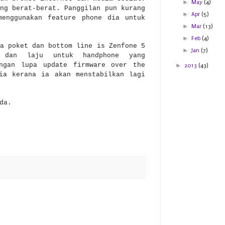
►
May
(4)
ng berat-berat. Panggilan pun kurang
►
Apr
(5)
menggunakan feature phone dia untuk
►
Mar
(13)
►
Feb
(4)
a poket dan bottom line is Zenfone 5
►
Jan
(7)
h dan laju untuk handphone yang
angan lupa update firmware over the
►
2013
(43)
ia kerana ia akan menstabilkan lagi
da.