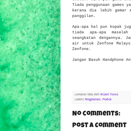
Tiada penggunaan games ya
kerana dia lebih gemar 
panggilan.
Apa-apa hal pun kopak jug
tiada apa-apa masala
seangkatan dengannya. J
air untuk Zenfone Malays
Zenfone.
Jangan Basuh Handphone An
Lontaran Idea oleh
Nizam Yunus
Labels:
Pengalaman
,
Produk
No comments:
Post a Comment