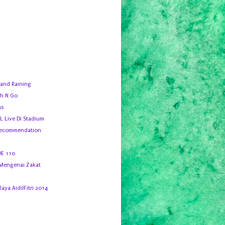
 and Raining
h N Go
ss
 Live Di Stadium
Recommendation
DE 110
 Mengenai Zakat
Raya AidilFitri 2014