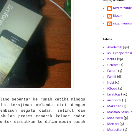
Me, Myself and I
Nizam Yunu
Nizam
nizamyunus
Labels
Akademik
(40)
asus eeepc repai
Berita
(29)
Celcom
(2)
Fakta
(19)
Famili
(6)
hobi
(5)
iCloud
(2)
Liveblog
(10)
ulang sebentar ke rumah ketika minggu
macbook
(1)
iba kerajinan melanda diri dengan
Makanan
(4)
membasuh segala cadar, selimut dan
Masalah Samsu
lakulah proses menarik keluar cadar
MBA 2020
(5)
untuk dimuatkan ke dalam mesin basuh
Memori
(5)
Motosikal
(9)