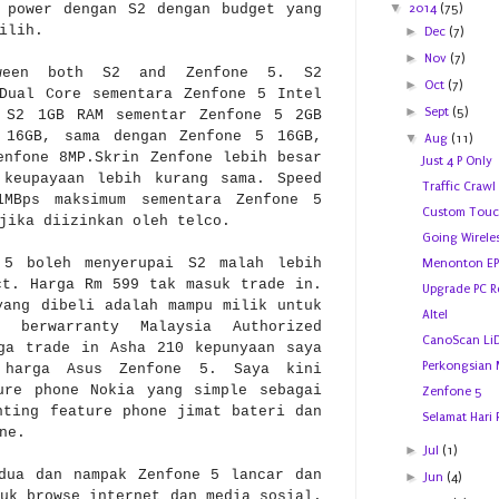
▼
 power dengan S2 dengan budget yang
2014
(75)
pilih.
►
Dec
(7)
►
Nov
(7)
tween both S2 and Zenfone 5. S2
►
Oct
(7)
Dual Core sementara Zenfone 5 Intel
►
Sept
(5)
 S2 1GB RAM sementar Zenfone 5 2GB
 16GB, sama dengan Zenfone 5 16GB,
▼
Aug
(11)
enfone 8MP.Skrin Zenfone lebih besar
Just 4 P Only
 keupayaan lebih kurang sama. Speed
Traffic Crawl
1MBps maksimum sementara Zenfone 5
Custom Touc
jika diizinkan oleh telco.
Going Wirele
 5 boleh menyerupai S2 malah lebih
Menonton EPL
ct. Harga Rm 599 tak masuk trade in.
Upgrade PC 
yang dibeli adalah mampu milik untuk
Altel
 berwarranty Malaysia Authorized
CanoScan Li
ga trade in Asha 210 kepunyaan saya
Perkongsian
 harga Asus Zenfone 5. Saya kini
ure phone Nokia yang simple sebagai
Zenfone 5
nting feature phone jimat bateri dan
Selamat Hari 
ne.
►
Jul
(1)
dua dan nampak Zenfone 5 lancar dan
►
Jun
(4)
uk browse internet dan media sosial.