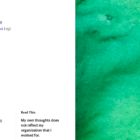
8)
od
(15)
Read This
My own thoughts does
8)
not reflect my
organization that I
worked for.