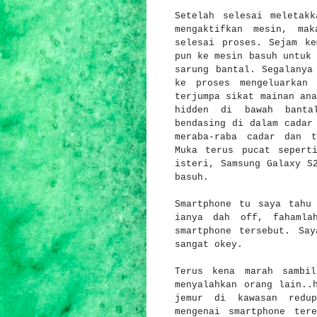
Setelah selesai meletak
mengaktifkan mesin, ma
selesai proses. Sejam ke
pun ke mesin basuh untuk 
sarung bantal. Segalanya
ke proses mengeluarkan
terjumpa sikat mainan ana
hidden di bawah banta
bendasing di dalam cadar
meraba-raba cadar dan t
Muka terus pucat sepert
isteri, Samsung Galaxy S
basuh.
Smartphone tu saya tahu
ianya dah off, fahamla
smartphone tersebut. Sa
sangat okey.
Terus kena marah sambi
menyalahkan orang lain..
jemur di kawasan redup
mengenai smartphone ter