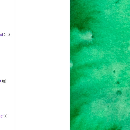
od
(15)
r
(5)
ng
(2)