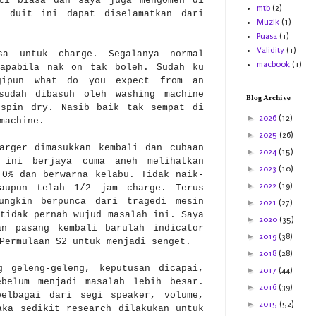
rti biasa dan saya juga mengomen di
mtb
(2)
a duit ini dapat diselamatkan dari
Muzik
(1)
Puasa
(1)
Validity
(1)
sa untuk charge. Segalanya normal
macbook
(1)
 apabila nak on tak boleh. Sudah ku
gipun what do you expect from an
sudah dibasuh oleh washing machine
Blog Archive
 spin dry. Nasib baik tak sempat di
►
2026
(12)
machine.
►
2025
(26)
arger dimasukkan kembali dan cubaan
►
2024
(15)
 ini berjaya cuma aneh melihatkan
►
2023
(10)
 0% dan berwarna kelabu. Tidak naik-
►
2022
(19)
laupun telah 1/2 jam charge. Terus
ungkin berpunca dari tragedi mesin
►
2021
(27)
tidak pernah wujud masalah ini. Saya
►
2020
(35)
an pasang kembali barulah indicator
►
2019
(38)
 Permulaan S2 untuk menjadi senget.
►
2018
(28)
g geleng-geleng, keputusan dicapai,
►
2017
(44)
belum menjadi masalah lebih besar.
►
2016
(39)
pelbagai dari segi speaker, volume,
►
2015
(52)
aka sedikit research dilakukan untuk