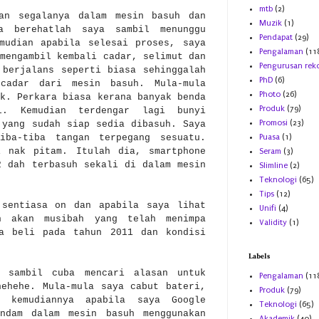
mtb
(2)
kan segalanya dalam mesin basuh dan
Muzik
(1)
ka berehatlah saya sambil menunggu
Pendapat
(29)
mudian apabila selesai proses, saya
Pengalaman
(11
mengambil kembali cadar, selimut dan
Pengurusan rek
 berjalans seperti biasa sehinggalah
PhD
(6)
 cadar dari mesin basuh. Mula-mula
Photo
(26)
k. Perkara biasa kerana banyak benda
Produk
(79)
l. Kemudian terdengar lagi bunyi
Promosi
(23)
 yang sudah siap sedia dibasuh. Saya
iba-tiba tangan terpegang sesuatu.
Puasa
(1)
i nak pitam. Itulah dia, smartphone
Seram
(3)
2 dah terbasuh sekali di dalam mesin
Slimline
(2)
Teknologi
(65)
Tips
(12)
 sentiasa on dan apabila saya lihat
Unifi
(4)
h akan musibah yang telah menimpa
Validity
(1)
ya beli pada tahun 2011 dan kondisi
Labels
l sambil cuba mencari alasan untuk
Pengalaman
(11
hehehe. Mula-mula saya cabut bateri,
Produk
(79)
 kemudiannya apabila saya Google
Teknologi
(65)
endam dalam mesin basuh menggunakan
Akademik
(40)