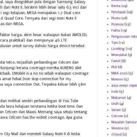
al, saya disogokkan pula dengan Samsung Galaxy
Berita
(29)
ari Note II, berskrin lebih besar iaitu 6.3 inci dan
Pendapat
(29)
 segi kelajuan, MEGA merupakan 1.7 Dual core
.6 Quad Core. Ternyata dari segi teori Note II
Photo
(26)
tas dari MEGA.
Promosi
(23)
Fakta
(19)
aktor harga, skrin besar walaupun bukan AMOLED,
Pengurusan rek
secara praktikal) dan mempunyai 4G LTE
Tips
(12)
usan untuk survey dahulu harga device tersebut
Liveblog
(10)
Motosikal
(9)
Famili
(6)
dai telco, terjadilah perbandingan Celcom dan
PhD
(6)
aya kunjungi kerana coverage mereka KURENG sikit
rbaik. UMobile is a no no sebab walaupun coverage
MBA 2020
(5)
 amat hebat (non stop connection for my
Memori
(5)
ua saya connection Out. Terpaksa keluar lebih 5km
asus eeepc repai
hobi
(5)
Makanan
(4)
t dan melihat sendiri perbandingan di You Tube
Unifi
(4)
a beza kelajuan terutama ketika boot time. Dan
Seram
(3)
n Celcom dan Maxis. Memang saya setuju tentang
Celcom
(2)
awa Celcom has the widest coverage. Apa guna
Masalah Samsu
Slimline
(2)
 City Mall dan membeli Galaxy Note II di kedai
iCloud
(2)