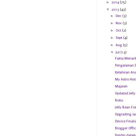
►
2014
(75)
▼
2013
(43)
►
Dec
(3)
►
Nov
(3)
►
Oct
(2)
►
Sept
(4)
►
Aug
(5)
▼
Jul
(13)
Fakta Menari
Pengalaman 
Kelahiran An
My Astro His
Majalah
Updated Jell
Buku
Jelly Bean Fo
Upgrading s
Device Finali
Blogger Offic
Berdiri dalam 