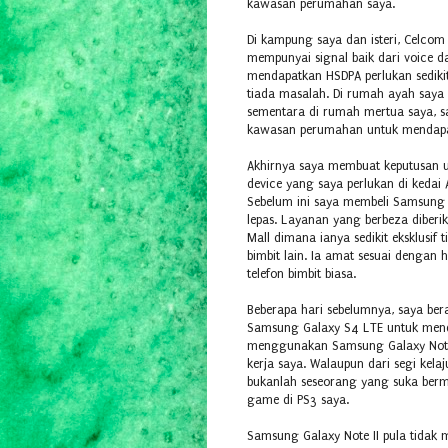
kawasan perumahan saya.
Di kampung saya dan isteri, Celco
mempunyai signal baik dari voice d
mendapatkan HSDPA perlukan sedikit
tiada masalah. Di rumah ayah saya
sementara di rumah mertua saya, say
kawasan perumahan untuk mendapa
Akhirnya saya membuat keputusan u
device yang saya perlukan di kedai 
Sebelum ini saya membeli Samsung 
lepas. Layanan yang berbeza diberi
Mall dimana ianya sedikit eksklusif t
bimbit lain. Ia amat sesuai dengan 
telefon bimbit biasa.
Beberapa hari sebelumnya, saya be
Samsung Galaxy S4 LTE untuk menda
menggunakan Samsung Galaxy Note I
kerja saya. Walaupun dari segi ke
bukanlah seseorang yang suka berm
game di PS3 saya.
Samsung Galaxy Note II pula tidak 