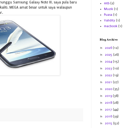
nunggu Samsung Galaxy Note III, saya pula baru
mtb
(2)
ikaliti. MEGA amat besar untuk saya walaupun
Muzik
(1)
r.
Puasa
(1)
Validity
(1)
macbook
(1)
Blog Archive
►
2026
(12)
►
2025
(26)
►
2024
(15)
►
2023
(10)
►
2022
(19)
►
2021
(27)
►
2020
(35)
►
2019
(38)
►
2018
(28)
►
2017
(44)
►
2016
(39)
►
2015
(52)