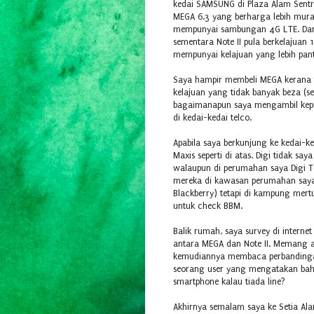
kedai SAMSUNG di Plaza Alam Sentr
MEGA 6.3 yang berharga lebih murah d
mempunyai sambungan 4G LTE. Dari
sementara Note II pula berkelajuan 1
mempunyai kelajuan yang lebih pan
Saya hampir membeli MEGA kerana f
kelajuan yang tidak banyak beza (
bagaimanapun saya mengambil keput
di kedai-kedai telco.
Apabila saya berkunjung ke kedai-ke
Maxis seperti di atas. Digi tidak s
walaupun di perumahan saya Digi Te
mereka di kawasan perumahan saya
Blackberry) tetapi di kampung mert
untuk check BBM.
Balik rumah, saya survey di interne
antara MEGA dan Note II. Memang ad
kemudiannya membaca perbandinga
seorang user yang mengatakan bah
smartphone kalau tiada line?
Akhirnya semalam saya ke Setia Alam