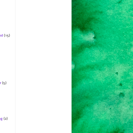
od
(15)
r
(5)
ng
(2)