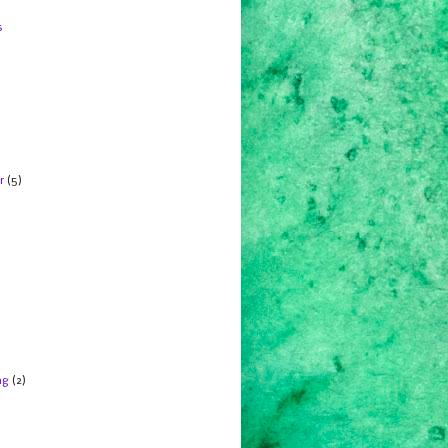
s
r
(5)
ng
(2)