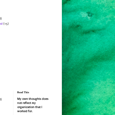
8)
od
(15)
Read This
My own thoughts does
8)
not reflect my
organization that I
worked for.