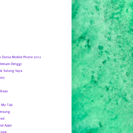
k Dunia Mobile Phone 2012
Demam Denggi
ak Sulung Saya
tory
y Bean
r My Tab
amsung
zed
ial Apps
bilik