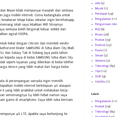
mtb
(2)
Muzik
(1)
m dan Maxis tidak mempunyai masalah dan sentiasa
Pendapat
(29)
an juga mobile internet. Cuma kadangkala untuk
Pengalaman
(11
 kesabaran tetapi kalau sekadar ingin berwhatsapp,
Pengurusan rek
 memang telah saya letakkan Wifi Streamyx
a sentiasa boleh bergerak keluar sedikit dari
PhD
(6)
tkan signal HSDPA.
Photo
(26)
Produk
(79)
ntuk kekal dengan Celcom dan membeli sendiri
Promosi
(23)
Authorized Dealer SAMSUNG di Setia Alam City Mall.
Puasa
(1)
S2 dan Galaxy Tab di Subang Jaya pada tahun
Seram
(3)
kan kepada saya di kedai SAMSUNG Setia Alam City
Slimline
(2)
idak seperti layanan yang diberikan di kedai telefon
Teknologi
(65)
harga device yang lebih mahal dari harga kedai
Tips
(12)
Unifi
(4)
rada di persimpangan samada ingin memilih
Validity
(1)
patkan mobile internet berkelajuan 4G ataupun
I yang lebih praktikal untuk melakukan kerja-
Labels
lajuan sememangnya S4 lebih hebat namun saya
ain game di smartphone. Saya lebih suka bermain
Pengalaman
(11
Produk
(79)
Teknologi
(65)
mempunyai 4G LTE. Apabila saya berkunjung ke
Akademik
(40)