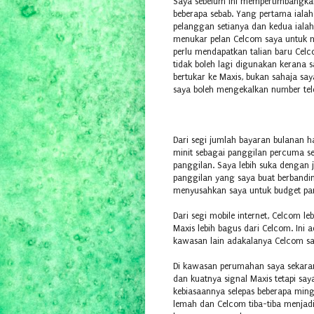
Saya sebelum ini mempertimbangka
beberapa sebab. Yang pertama iala
pelanggan setianya dan kedua ial
menukar pelan Celcom saya untuk 
perlu mendapatkan talian baru Celc
tidak boleh lagi digunakan kerana 
bertukar ke Maxis, bukan sahaja sa
saya boleh mengekalkan number tel
Dari segi jumlah bayaran bulanan
minit sebagai panggilan percuma 
panggilan. Saya lebih suka dengan
panggilan yang saya buat berband
menyusahkan saya untuk budget pan
Dari segi mobile internet, Celcom l
Maxis lebih bagus dari Celcom. Ini a
kawasan lain adakalanya Celcom s
Di kawasan perumahan saya sekar
dan kuatnya signal Maxis tetapi say
kebiasaannya selepas beberapa min
lemah dan Celcom tiba-tiba menjadi 