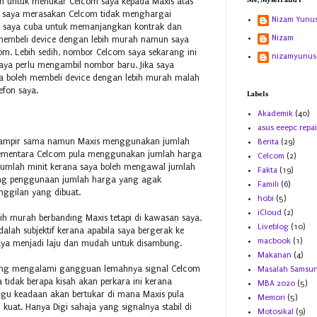
Me, Myself and I
n untuk menukar Celcom saya kepada Maxis atas
h saya merasakan Celcom tidak menghargai
Nizam Yunu
ah saya cuba untuk memanjangkan kontrak dan
Nizam
membeli device dengan lebih murah namun saya
om. Lebih sedih, nombor Celcom saya sekarang ini
nizamyunus
saya perlu mengambil nombor baru. Jika saya
ya boleh membeli device dengan lebih murah malah
efon saya.
Labels
Akademik
(40)
asus eeepc repai
 hampir sama namun Maxis menggunakan jumlah
Berita
(29)
sementara Celcom pula menggunakan jumlah harga
Celcom
(2)
 jumlah minit kerana saya boleh mengawal jumlah
Fakta
(19)
ing penggunaan jumlah harga yang agak
Famili
(6)
ggilan yang dibuat.
hobi
(5)
iCloud
(2)
ebih murah berbanding Maxis tetapi di kawasan saya,
Liveblog
(10)
dalah subjektif kerana apabila saya bergerak ke
macbook
(1)
aya menjadi laju dan mudah untuk disambung.
Makanan
(4)
ang mengalami gangguan lemahnya signal Celcom
Masalah Samsu
a tidak berapa kisah akan perkara ini kerana
MBA 2020
(5)
ggu keadaan akan bertukar di mana Maxis pula
Memori
(5)
kuat. Hanya Digi sahaja yang signalnya stabil di
Motosikal
(9)