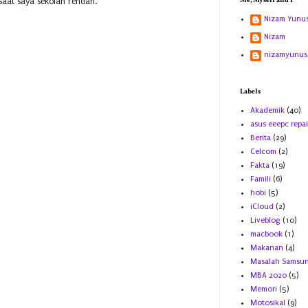
Me, Myself and I
aat saya sekolah rendah.
Nizam Yunu
Nizam
nizamyunus
Labels
Akademik
(40)
asus eeepc repai
Berita
(29)
Celcom
(2)
Fakta
(19)
Famili
(6)
hobi
(5)
iCloud
(2)
Liveblog
(10)
macbook
(1)
Makanan
(4)
Masalah Samsu
MBA 2020
(5)
Memori
(5)
Motosikal
(9)