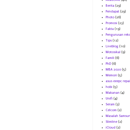
Berita
(29)
Pendapat
(29)
Photo
(26)
Promosi
(23)
Fakta
(19)
Pengurusan rek
Tips
(12)
Liveblog
(10)
Motosikal
(9)
Famili
(6)
PhD
(6)
MBA 2020
(5)
Memori
(5)
asus eeepc repai
hobi
(5)
Makanan
(4)
Unifi
(4)
Seram
(3)
Celcom
(2)
Masalah Samsu
Slimline
(2)
iCloud
(2)