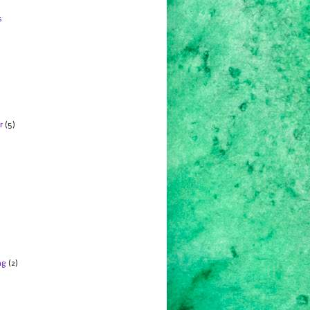
s
r
(5)
ng
(2)