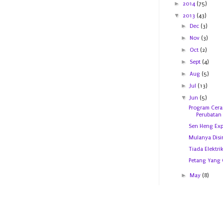
►
2014
(75)
▼
2013
(43)
►
Dec
(3)
►
Nov
(3)
►
Oct
(2)
►
Sept
(4)
►
Aug
(5)
►
Jul
(13)
▼
Jun
(5)
Program Cer
Perubatan
Sen Heng Exp
Mulanya Disi
Tiada Elektri
Petang Yang 
►
May
(8)