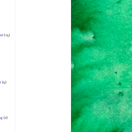
od
(15)
r
(5)
ng
(2)