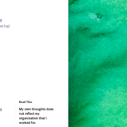
8)
od
(15)
Read This
My own thoughts does
8)
not reflect my
organization that I
worked for.