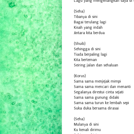
Lagu yang mengenangkan saya di s
(Seha)
Tibanya di sini
Bagai terulang lagi
Kisah yang indah
Antara kita berdua
(Shuib)
Sehingga di sini
Tiada berpaling lagi
Kita berteman
Seiring jalan dan sehaluan
(Korus)
Sama sama menjejak mimpi
Sama sama mencari dan menanti
Segalanya direstui cinta sejati
Sama sama gunung didaki
Sama sama turun ke lembah sepi
Suka duka bersama dirasai
(Seha)
Mulanya di sini
Ku kenali dirimu