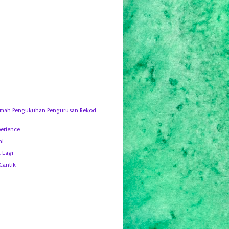
amah Pengukuhan Pengurusan Rekod
erience
ni
k Lagi
Cantik