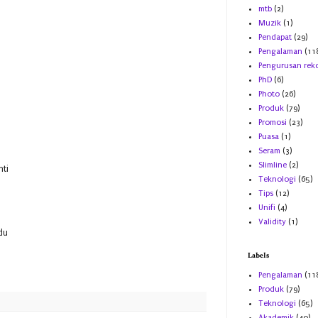
mtb
(2)
Muzik
(1)
Pendapat
(29)
Pengalaman
(11
Pengurusan rek
PhD
(6)
Photo
(26)
Produk
(79)
Promosi
(23)
Puasa
(1)
Seram
(3)
Slimline
(2)
nti
Teknologi
(65)
Tips
(12)
Unifi
(4)
Validity
(1)
du
Labels
Pengalaman
(11
Produk
(79)
Teknologi
(65)
Akademik
(40)